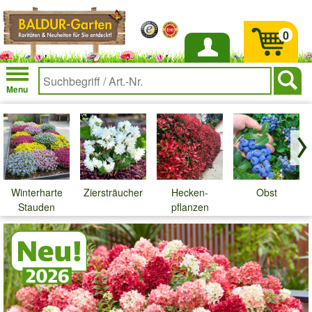
0
Anmelden
Menu
K
Winterharte
Ziersträucher
Hecken-
Obst
Stauden
pflanzen