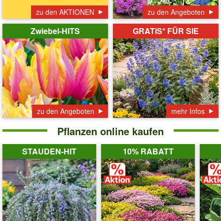
zu den AKTIONEN
zu den Angeboten
Zwiebel-HITS
GRATIS* FÜR SIE
zu den Angeboten
mehr Infos
Pflanzen online kaufen
STAUDEN-HIT
10% RABATT
Produktvorschlag
Produktvorschlag
Prod
Pflanzen online kaufen