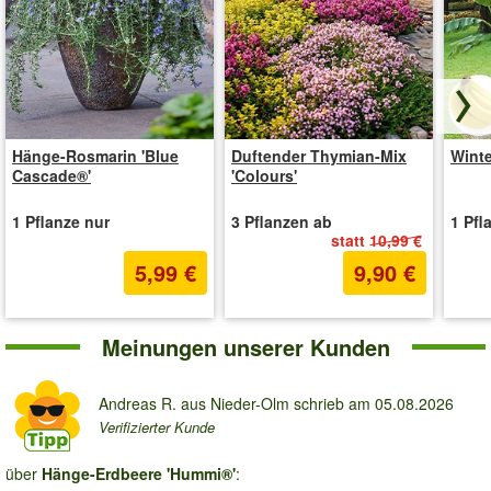
Pr
Hänge-Rosmarin 'Blue
Duftender Thymian-Mix
Winte
Cascade®'
'Colours'
1 Pflanze nur
3 Pflanzen ab
1 Pfl
statt
10,99 €
5,99 €
9,90 €
Meinungen unserer Kunden
Andreas R.
aus Nieder-Olm schrieb am
05.08.2026
Verifizierter Kunde
über 
Hänge-Erdbeere 'Hummi®'
: