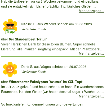
Hab die Erdbeeren vor ca 3 Wochen bekommen und eingepflanzt
und sie entwickeln sich bisher prächtig. Tip,Tägliches Gießen
Mehr anzeigen...
morgens und abends sind ein Muß Grüße PS,gerne hät ich ein Bild
hinzugefügt geht aber leider nicht,schade.
Nadine G.
aus Wandlitz schrieb am
03.08.2026
Verifizierter Kunde
über 
9er Staudenbeet 'Natur'
:
Vielen Herzlichen Dank für diese tollen Blumen. Super schnelle
Lieferung, alle Pflanzen sorgfältig eingepackt. Mit der Pflanzübersicht
Mehr anzeigen...
ruck zuck in die Hochbeete eingepflanzt. Nach nur einer Woche sind
die Pflanzen sogar schon etwas gewachsen.
Doris S.
aus Wagna schrieb am
29.07.2026
Verifizierter Kunde
über 
Winterharter Eukalyptus 'Azura®' im XXL-Topf
:
Im Juli 2025 gekauft und heute schon 2 m hoch. Ein wunderschönes
Bäumchen. Hat den Winter (wir hatten diesmal sogar 1 Woche -20
Mehr anzeigen...
Grad) gut überstanden. Ein schöner Blickfang für den Garten.
So funktionieren Kundenmeinungen und -bewertungen