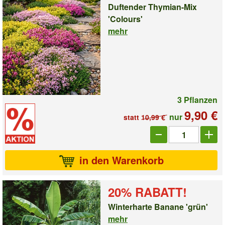
Duftender Thymian-Mix
'Colours'
mehr
3 Pflanzen
9,90 €
nur
statt
10,99 €
Anzahl_1009491
in den Warenkorb
20% RABATT!
Winterharte Banane 'grün'
mehr