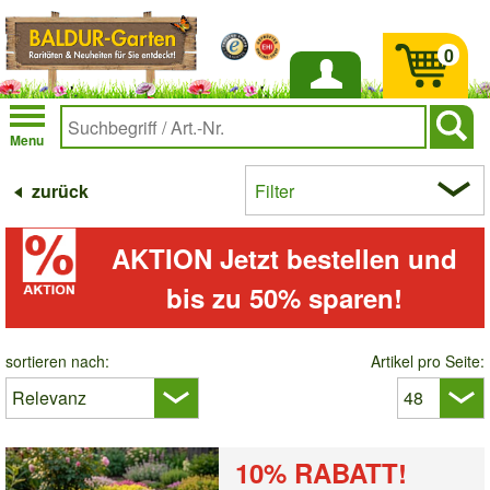
0
Anmelden
Menu
zurück
Filter
AKTION
Jetzt bestellen und
bis zu 50% sparen!
sortieren nach:
Artikel pro Seite:
10% RABATT!