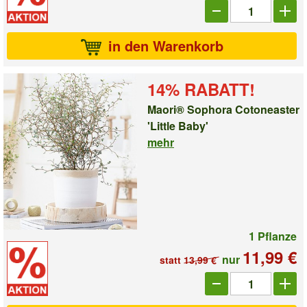
Anzahl_1007740
in den Warenkorb
14% RABATT!
Maori® Sophora Cotoneaster
'Little Baby'
mehr
1 Pflanze
11,99 €
nur
statt
13,99 €
Anzahl_1007620