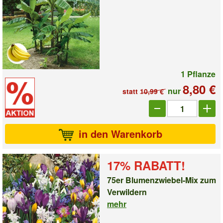
1 Pflanze
8,80 €
nur
statt
10,99 €
Anzahl_1004560
in den Warenkorb
17% RABATT!
75er Blumenzwiebel-Mix zum
Verwildern
mehr