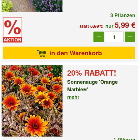
3 Pflanzen
5,99 €
nur
statt
6,69 €
Anzahl_1006704
in den Warenkorb
20% RABATT!
Sonnenauge 'Orange
Marble®'
mehr
1 Pflanze