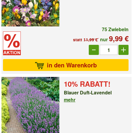
75 Zwiebeln
9,99 €
nur
statt
11,99 €
Anzahl_10039887
in den Warenkorb
10% RABATT!
Blauer Duft-Lavendel
mehr