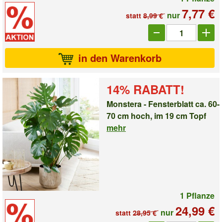
7,77 €
nur
statt
8,99 €
Anzahl_1007817
in den Warenkorb
14% RABATT!
Monstera - Fensterblatt ca. 60-
70 cm hoch, im 19 cm Topf
mehr
1 Pflanze
24,99 €
nur
statt
28,95 €