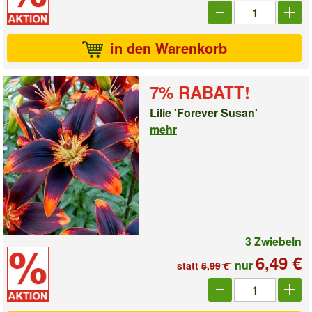
Anzahl_1009563
in den Warenkorb
7% RABATT!
Lilie 'Forever Susan'
mehr
3 Zwiebeln
6,49 €
nur
statt
6,99 €
Anzahl_10039466