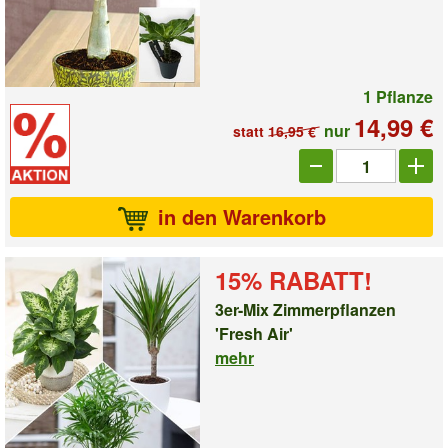
1 Pflanze
14,99 €
nur
statt
16,95 €
Anzahl_1007599
in den Warenkorb
15% RABATT!
3er-Mix Zimmerpflanzen
'Fresh Air'
mehr