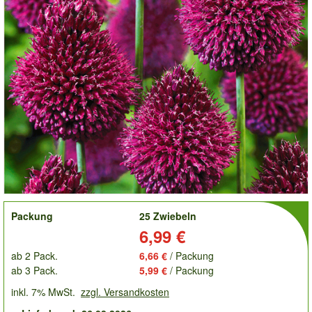
order
Packung
25 Zwiebeln
Preis:
6,99 €
ab 2 Pack.
6,66 €
/ Packung
ab 3 Pack.
5,99 €
/ Packung
inkl. 7% MwSt.
zzgl. Versandkosten