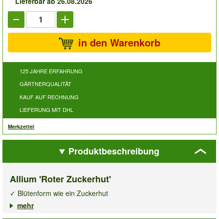
Lieferbar ab 26.08.2026
in den Warenkorb
125 JAHRE ERFAHRUNG
GÄRTNERQUALITÄT
KAUF AUF RECHNUNG
LIEFERUNG MIT DHL
Merkzettel
Produktbeschreibung
Allium 'Roter Zuckerhut'
✓ Blütenform wie ein Zuckerhut
✓ Edle Blütenfarbe
mehr
✓ Pflegeleicht, winterhart & mehrjährig