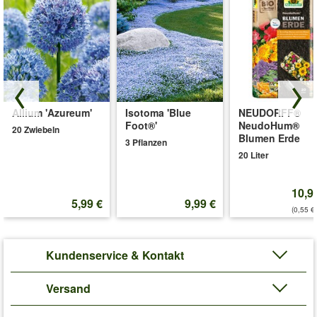
Allium 'Azureum'
Isotoma 'Blue
NEUDORFF®
Foot®'
NeudoHum®
20 Zwiebeln
Blumen Erde
3 Pflanzen
20 Liter
10,9
5,99 €
9,99 €
(0,55 €/
Kundenservice & Kontakt
Versand