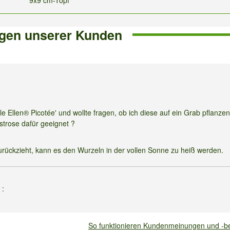
gen unserer Kunden
:
ble Ellen® Picotée' und wollte fragen, ob ich diese auf ein Grab pflanze
strose dafür geeignet ?
rückzieht, kann es den Wurzeln in der vollen Sonne zu heiß werden.
5
:
t komplett durch ohne Unterlass. Richtig üppig und wunderschön ohne
So funktionieren Kundenmeinungen und -