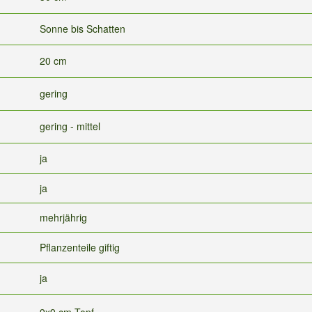
Sonne bis Schatten
20 cm
gering
gering - mittel
ja
ja
mehrjährig
Pflanzenteile giftig
ja
9x9 cm-Topf