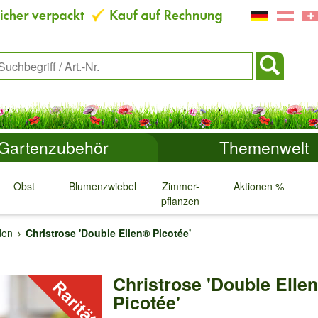
Gartenzubehör
Themenwelt
Obst
Blumenzwiebeln
Zimmer-
Aktionen %
pflanzen
↓
↓
↓
↓
den
Christrose 'Double Ellen® Picotée'
Christrose 'Double Elle
Picotée'