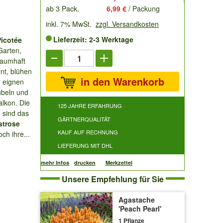
ab 3 Pack.
6,99 €
/ Packung
inkl. 7% MwSt.
zzgl. Versandkosten
Lieferzeit: 2-3 Werktage
Picotée
Garten,
traumhaft
nt, blühen
in den Warenkorb
r eignen
übeln und
alkon. Die
125 JAHRE ERFAHRUNG
 sind das
GÄRTNERQUALITÄT
strose
KAUF AUF RECHNUNG
ch ihre...
LIEFERUNG MIT DHL
mehr Infos
drucken
Merkzettel
Unsere Empfehlung für Sie
Agastache
'Peach Pearl'
1 Pflanze