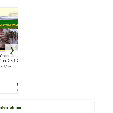
stina
Ist dem
Winter-Garten-
Elho®-Übertopf
Gefüllte
lies 5 x 1,5 m
weiß Ø 13 cm
Christrose
'Double Ellen®
 x 1,5 m
1 Stück
Green Picotée'
1 Pflanze
6,99 €
4,99 €
8,50 €
(0,93 €/qm)
auf
nternehmen