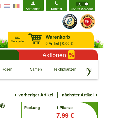
An
Anmelden
Kontakt
Kontrast-Modus
Warenkorb
zum
Merkzettel
0
Artikel | 0,00 €
Aktionen
%
Rosen
Samen
Teichpflanzen
Raritäten
S
↓
↓
↓
↓
vorheriger Artikel
nächster Artikel
n®
order
Packung
1 Pflanze
Preis:
7,99 €