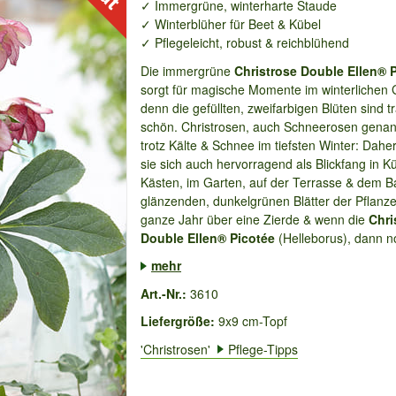
✓ Immergrüne, winterharte Staude
✓ Winterblüher für Beet & Kübel
✓ Pflegeleicht, robust & reichblühend
Die immergrüne
Christrose Double Ellen® 
sorgt für magische Momente im winterlichen 
denn die gefüllten, zweifarbigen Blüten sind 
schön. Christrosen, auch Schneerosen genan
trotz Kälte & Schnee im tiefsten Winter: Dahe
sie sich auch hervorragend als Blickfang in K
Kästen, im Garten, auf der Terrasse & dem B
glänzenden, dunkelgrünen Blätter der Pflanze
ganze Jahr über eine Zierde & wenn die
Chri
Double Ellen® Picotée
(Helleborus), dann no
mehr
Art.-Nr.:
3610
Liefergröße:
9x9 cm-Topf
'Christrosen'
Pflege-Tipps