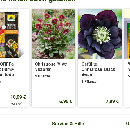
len bekommen. Kann ich diese nach draussen im Topf stellen? Mfg Chri
anzt werden und dann im Freien stehen.
.2024
:
ken an einem Standort gepflanzt werden, der überwiegend sonnig ist? 
DORFF®
Christrose 'ViV®
Gefüllte
oHum®
Victoria'
Christrose 'Black
V
en Erde
Swan'
1 Pflanze
5
assen die Blüten dann schneller.
r
1 Pflanze
10,99 €
6,95 €
7,99 €
4
:
(0,55 €/l)
 sehen toll aus. in ihrer Artikelbeschreibung steht sonniger Standort. 
e Pflanze im Schatten stehen sollte?
Service & Hilfe
U