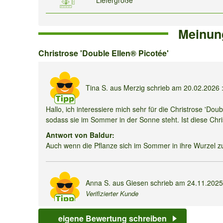
Meinun
Christrose
Christrose 'Double Ellen® Picotée'
'Double
Ellen®
Tina S.
aus Merzig schrieb am
20.02.2026
Picotée'
Hallo, ich interessiere mich sehr für die Christrose 'Dou
sodass sie im Sommer in der Sonne steht. Ist diese Chri
Antwort von Baldur:
Auch wenn die Pflanze sich im Sommer in ihre Wurzel zu
Anna S.
aus Giesen schrieb am
24.11.202
Verifizierter Kunde
Von wegen Blüte von Dezember bis März :-). Meine blüh
eigene Bewertung schreiben