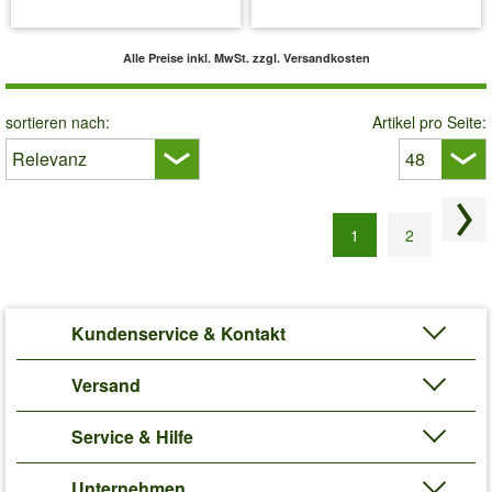
inkl. MwSt.
zzgl. Versandkosten
inkl. MwSt.
zzgl. Versandkosten
Alle Preise inkl. MwSt.
zzgl. Versandkosten
sortieren nach:
Artikel pro Seite:
Näc
1
2
Kundenservice & Kontakt
Versand
Service & Hilfe
Unternehmen