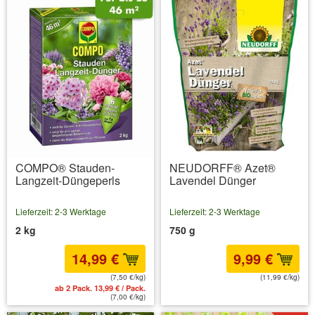
COMPO® Stauden-
NEUDORFF® Azet®
Langzeit-Düngeperls
Lavendel Dünger
Lieferzeit: 2-3 Werktage
Lieferzeit: 2-3 Werktage
2 kg
750 g
14,99 €
9,99 €
(7,50 €/kg)
(11,99 €/kg)
ab 2 Pack. 13,99 € / Pack.
inkl. MwSt.
zzgl. Versandkosten
(7,00 €/kg)