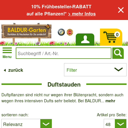
10% Frühbesteller-RABATT
auf alle Pflanzen!*
> mehr Infos
0
Anmelden
Menu
zurück
Filter
Duftstauden
Duftpflanzen sind nicht nur wegen ihrer Blütenpracht, sondern auch
wegen ihres intensiven Dufts sehr beliebt. Bei BALDUR...
mehr
sortieren nach:
Artikel pro Seite: