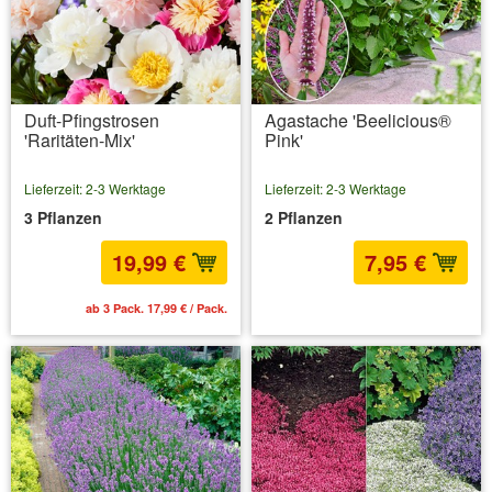
Duft-Pfingstrosen
Agastache 'Beelicious®
'Raritäten-Mix'
Pink'
Lieferzeit: 2-3 Werktage
Lieferzeit: 2-3 Werktage
3 Pflanzen
2 Pflanzen
19,99 €
7,95 €
ab 3 Pack. 17,99 € / Pack.
inkl. MwSt.
zzgl. Versandkosten