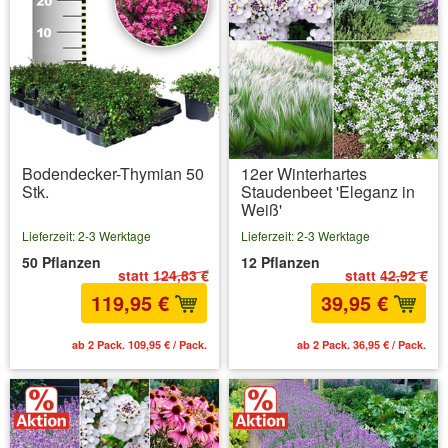
Bodendecker-Thymian 50
12er Winterhartes
Stk.
Staudenbeet 'Eleganz in
Weiß'
Lieferzeit: 2-3 Werktage
Lieferzeit: 2-3 Werktage
50 Pflanzen
12 Pflanzen
statt
124,83 €
statt
42,92 €
119,95 €
39,95 €
ab 2 Pack. 109,95 € / Pack.
ab 2 Pack. 36,95 € / Pack.