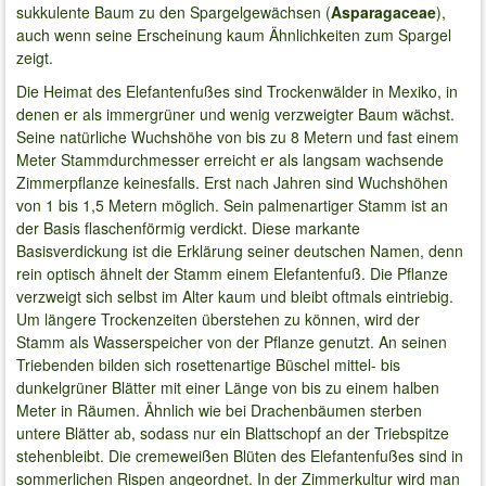
sukkulente Baum zu den Spargelgewächsen (
Asparagaceae
),
auch wenn seine Erscheinung kaum Ähnlichkeiten zum Spargel
zeigt.
Die Heimat des Elefantenfußes sind Trockenwälder in Mexiko, in
denen er als immergrüner und wenig verzweigter Baum wächst.
Seine natürliche Wuchshöhe von bis zu 8 Metern und fast einem
Meter Stammdurchmesser erreicht er als langsam wachsende
Zimmerpflanze keinesfalls. Erst nach Jahren sind Wuchshöhen
von 1 bis 1,5 Metern möglich. Sein palmenartiger Stamm ist an
der Basis flaschenförmig verdickt. Diese markante
Basisverdickung ist die Erklärung seiner deutschen Namen, denn
rein optisch ähnelt der Stamm einem Elefantenfuß. Die Pflanze
verzweigt sich selbst im Alter kaum und bleibt oftmals eintriebig.
Um längere Trockenzeiten überstehen zu können, wird der
Stamm als Wasserspeicher von der Pflanze genutzt. An seinen
Triebenden bilden sich rosettenartige Büschel mittel- bis
dunkelgrüner Blätter mit einer Länge von bis zu einem halben
Meter in Räumen. Ähnlich wie bei Drachenbäumen sterben
untere Blätter ab, sodass nur ein Blattschopf an der Triebspitze
stehenbleibt. Die cremeweißen Blüten des Elefantenfußes sind in
sommerlichen Rispen angeordnet. In der Zimmerkultur wird man