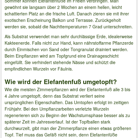
Sommer können Elefantenfüße im Freien verbringen. Man
gewöhnt sie langsam über 2 Wochen an einem hellen, leicht
schattierten Platz an die frische Luft. Danach zieren sie mit ihrer
exotischen Erscheinung Balkon und Terrasse. Zurückgeholt
werden sie, sobald die Nachttemperaturen 7 Grad unterschreiten.
Als Substrat verwendet man sehr durchlässige Erde, idealerweise
Kakteenerde. Falls nicht zur Hand, kann nährstoffarme Pflanzerde
durch Einmischen von Sand oder Tongranulat drainiert werden.
Beim Einpflanzen wird am Topfgrund eine Drainageschicht
eingefüllt. Sie verhindert stehende Nässe und schützt die
empfindlichen Wurzeln vor Fäulnis.
Wie wird der Elefantenfuß umgetopft?
Wie die meisten Zimmerpflanzen wird der Elefantenfuß alle 3 bis
4 Jahre umgetopft, denn das Substrat verliert seine
ursprünglichen Eigenschaften. Das Umtopfen erfolgt im zeitigen
Frühjahr. Bei den Umpflanzarbeiten verletzte Wurzeln
regenerieren sich zu Beginn der Wachstumsphase besser als zu
späterer Zeit im Jahresverlauf. Ist der Topfballen stark
durchwurzelt, gibt man der Zimmerpflanze einen etwas größeren
Topf. Tief muss das Gefäß nicht sein, denn Elefantenfüße