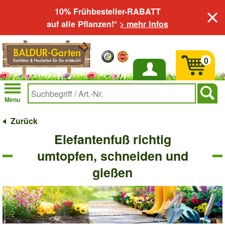
10% Frühbesteller-RABATT
auf alle Pflanzen!*
> mehr Infos
0
Anmelden
Menu
Zurück
Elefantenfuß richtig
umtopfen, schneiden und
gießen