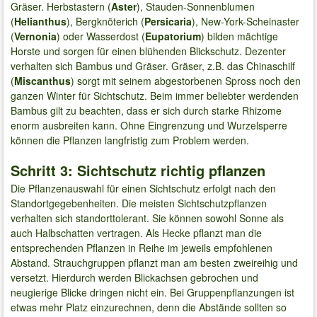
Gräser. Herbstastern (
Aster
), Stauden-Sonnenblumen
(
Helianthus
), Bergknöterich (
Persicaria
), New-York-Scheinaster
(
Vernonia
) oder Wasserdost (
Eupatorium
) bilden mächtige
Horste und sorgen für einen blühenden Blickschutz. Dezenter
verhalten sich Bambus und Gräser. Gräser, z.B. das Chinaschilf
(
Miscanthus
) sorgt mit seinem abgestorbenen Spross noch den
ganzen Winter für Sichtschutz. Beim immer beliebter werdenden
Bambus gilt zu beachten, dass er sich durch starke Rhizome
enorm ausbreiten kann. Ohne Eingrenzung und Wurzelsperre
können die Pflanzen langfristig zum Problem werden.
Schritt 3: Sichtschutz richtig pflanzen
Die Pflanzenauswahl für einen Sichtschutz erfolgt nach den
Standortgegebenheiten. Die meisten Sichtschutzpflanzen
verhalten sich standorttolerant. Sie können sowohl Sonne als
auch Halbschatten vertragen. Als Hecke pflanzt man die
entsprechenden Pflanzen in Reihe im jeweils empfohlenen
Abstand. Strauchgruppen pflanzt man am besten zweireihig und
versetzt. Hierdurch werden Blickachsen gebrochen und
neugierige Blicke dringen nicht ein. Bei Gruppenpflanzungen ist
etwas mehr Platz einzurechnen, denn die Abstände sollten so