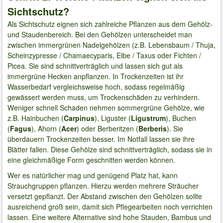
Sichtschutz?
Als Sichtschutz eignen sich zahlreiche Pflanzen aus dem Gehölz-
und Staudenbereich. Bei den Gehölzen unterscheidet man
zwischen immergrünen Nadelgehölzen (z.B. Lebensbaum / Thuja,
Scheinzypresse / Chamaecyparis, Eibe / Taxus oder Fichten /
Picea. Sie sind schnittverträglich und lassen sich gut als
immergrüne Hecken anpflanzen. In Trockenzeiten ist ihr
Wasserbedarf vergleichsweise hoch, sodass regelmäßig
gewässert werden muss, um Trockenschäden zu verhindern.
Weniger schnell Schaden nehmen sommergrüne Gehölze, wie
z.B. Hainbuchen (
Carpinus
), Liguster (
Ligustrum
), Buchen
(
Fagus
), Ahorn (
Acer
) oder Berberitzen (
Berberis
). Sie
überdauern Trockenzeiten besser. Im Notfall lassen sie ihre
Blätter fallen. Diese Gehölze sind schnittverträglich, sodass sie in
eine gleichmäßige Form geschnitten werden können.
Wer es natürlicher mag und genügend Platz hat, kann
Strauchgruppen pflanzen. Hierzu werden mehrere Sträucher
versetzt gepflanzt. Der Abstand zwischen den Gehölzen sollte
ausreichend groß sein, damit sich Pflegearbeiten noch verrichten
lassen. Eine weitere Alternative sind hohe Stauden, Bambus und