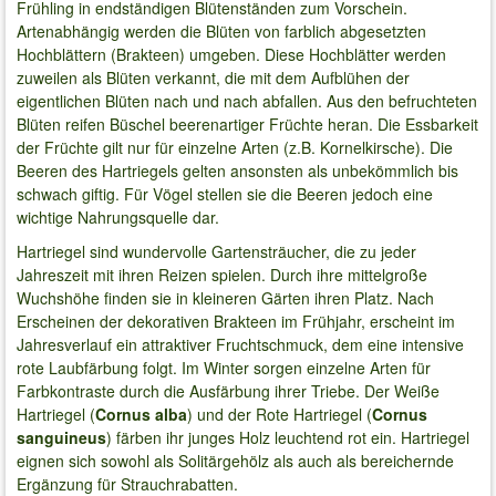
Frühling in endständigen Blütenständen zum Vorschein.
Artenabhängig werden die Blüten von farblich abgesetzten
Hochblättern (Brakteen) umgeben. Diese Hochblätter werden
zuweilen als Blüten verkannt, die mit dem Aufblühen der
eigentlichen Blüten nach und nach abfallen. Aus den befruchteten
Blüten reifen Büschel beerenartiger Früchte heran. Die Essbarkeit
der Früchte gilt nur für einzelne Arten (z.B. Kornelkirsche). Die
Beeren des Hartriegels gelten ansonsten als unbekömmlich bis
schwach giftig. Für Vögel stellen sie die Beeren jedoch eine
wichtige Nahrungsquelle dar.
Hartriegel sind wundervolle Gartensträucher, die zu jeder
Jahreszeit mit ihren Reizen spielen. Durch ihre mittelgroße
Wuchshöhe finden sie in kleineren Gärten ihren Platz. Nach
Erscheinen der dekorativen Brakteen im Frühjahr, erscheint im
Jahresverlauf ein attraktiver Fruchtschmuck, dem eine intensive
rote Laubfärbung folgt. Im Winter sorgen einzelne Arten für
Farbkontraste durch die Ausfärbung ihrer Triebe. Der Weiße
Hartriegel (
Cornus alba
) und der Rote Hartriegel (
Cornus
sanguineus
) färben ihr junges Holz leuchtend rot ein. Hartriegel
eignen sich sowohl als Solitärgehölz als auch als bereichernde
Ergänzung für Strauchrabatten.