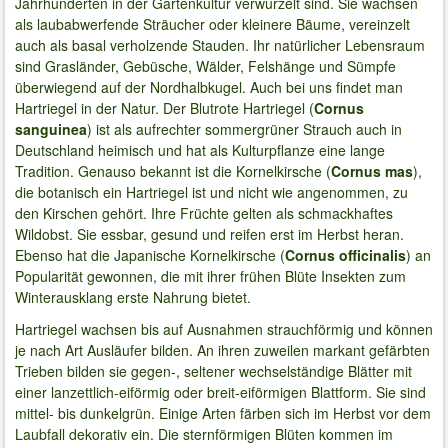
Jahrhunderten in der Gartenkultur verwurzelt sind. Sie wachsen
als laubabwerfende Sträucher oder kleinere Bäume, vereinzelt
auch als basal verholzende Stauden. Ihr natürlicher Lebensraum
sind Grasländer, Gebüsche, Wälder, Felshänge und Sümpfe
überwiegend auf der Nordhalbkugel. Auch bei uns findet man
Hartriegel in der Natur. Der Blutrote Hartriegel (
Cornus
sanguinea
) ist als aufrechter sommergrüner Strauch auch in
Deutschland heimisch und hat als Kulturpflanze eine lange
Tradition. Genauso bekannt ist die Kornelkirsche (
Cornus mas
),
die botanisch ein Hartriegel ist und nicht wie angenommen, zu
den Kirschen gehört. Ihre Früchte gelten als schmackhaftes
Wildobst. Sie essbar, gesund und reifen erst im Herbst heran.
Ebenso hat die Japanische Kornelkirsche (
Cornus officinalis
) an
Popularität gewonnen, die mit ihrer frühen Blüte Insekten zum
Winterausklang erste Nahrung bietet.
Hartriegel wachsen bis auf Ausnahmen strauchförmig und können
je nach Art Ausläufer bilden. An ihren zuweilen markant gefärbten
Trieben bilden sie gegen-, seltener wechselständige Blätter mit
einer lanzettlich-eiförmig oder breit-eiförmigen Blattform. Sie sind
mittel- bis dunkelgrün. Einige Arten färben sich im Herbst vor dem
Laubfall dekorativ ein. Die sternförmigen Blüten kommen im