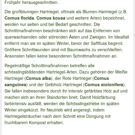
Frühjahr herausgeschnitten.
Die großblumigen Hartriegel, oftmals als Blumen-Hartriegel (z.B.
Cornus florida
,
Cornus kousa
und weitere Arten) bezeichnet,
werden nur selten und bei Bedarf geschnitten. Die
Schnittmaßnahmen beschränken sich auf das Entfernen von
querwachsenden oder störenden Ästen und Zweigen. Im Idealfall
entfernt man sie im späten Winter, bevor der Saftfluss beginnt.
Größere Schnittwunden sind mit Baumwachs zu verschließen.
Ansonsten fallen keine besonderen Schnittmaßnahmen an.
Regelmäßige Schnittmaßnahmen betreffen alle
schösslingsbildenden Hartriegel-Arten. Dazu gehören der Weiße
Hartriegel (
Cornus alba
), der Rote Hartriegel (
Cornus
sanguinea
) und der Gelbholz-Hartriegel (
Cornus stolonifera
).
Sie fallen insbesondere durch ihr intensiv gefärbtes Holz auf und
machen sich an ihren Standorten breit. Damit Holzfärbung
farbintensiv ausfällt, werden die Schösslingstriebe im späten
Winter eingekürzt. Ihr Neutrieb wird angeregt, indem
Hartriegelsträucher nach dem Schnitt eine Düngung mit
fruchtbarem Kompost erhalten.