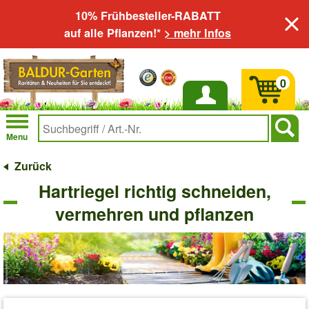
10% Frühbesteller-RABATT
auf alle Pflanzen!*
> mehr Infos
0
Anmelden
Menu
Zurück
Hartriegel richtig schneiden,
vermehren und pflanzen