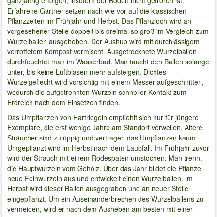
ganzjährig erfolgen, insofern der Boden nicht gefroren ist.
Erfahrene Gärtner setzen nach wie vor auf die klassischen
Pflanzzeiten im Frühjahr und Herbst. Das Pflanzloch wird an
vorgesehener Stelle doppelt bis dreimal so groß im Vergleich zum
Wurzelballen ausgehoben. Der Aushub wird mit durchlässigem
verrottetem Kompost vermischt. Ausgetrocknete Wurzelballen
durchfeuchtet man im Wasserbad. Man taucht den Ballen solange
unter, bis keine Luftblasen mehr aufsteigen. Dichtes
Wurzelgeflecht wird vorsichtig mit einem Messer aufgeschnitten,
wodurch die aufgetrennten Wurzeln schneller Kontakt zum
Erdreich nach dem Einsetzen finden.
Das Umpflanzen von Hartriegeln empfiehlt sich nur für jüngere
Exemplare, die erst wenige Jahre am Standort verweilen. Ältere
Sträucher sind zu üppig und vertragen das Umpflanzen kaum.
Umgepflanzt wird im Herbst nach dem Laubfall. Im Frühjahr zuvor
wird der Strauch mit einem Rodespaten umstochen. Man trennt
die Hauptwurzeln vom Gehölz. Über das Jahr bildet die Pflanze
neue Feinwurzeln aus und entwickelt einen Wurzelballen. Im
Herbst wird dieser Ballen ausgegraben und an neuer Stelle
eingepflanzt. Um ein Auseinanderbrechen des Wurzelballens zu
vermeiden, wird er nach dem Ausheben am besten mit einer