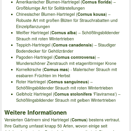
Amerikanischer Blumen-Hartriegel (
Cornus florida
) –
Großblumige Art für Solitärstellungen
Chinesischer Blumen-Hartriegel (
Cornus kousa
) –
Robuste Art mit großen Blüten für Strauchrabatten und
Einzelpflanzungen
Weißer Hartriegel (
Cornus alba
) – Schößlingsbildender
Strauch mit roten Wintertrieben
Teppich-Hartriegel (
Cornus canadensis
) – Staudiger
Bodendecker für Gehölzränder
Pagoden-Hartriegel (
Cornus controversa
) –
Wunderschöner Zierstrauch mit etagenförmiger Krone
Kornelkirsche (
Cornus mas
) - Malerischer Strauch mit
essbaren Früchten im Herbst
Roter Hartriegel (
Cornus sanguineus
) –
Schößlingsbildender Strauch mit roten Wintertrieben
Gelbholz Hartriegel (
Cornus stolonifera
'Flaviramea') –
Schößlingsbildender Strauch mit gelben Wintertrieben
Weitere Informationen
Versierten Gärtnern sind Hartriegel (
Cornus
) bestens vertraut.
Ihre Gattung umfasst knapp 50 Arten, wovon einige seit