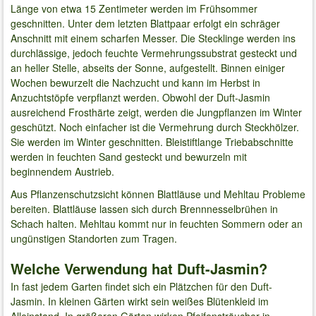
Länge von etwa 15 Zentimeter werden im Frühsommer
geschnitten. Unter dem letzten Blattpaar erfolgt ein schräger
Anschnitt mit einem scharfen Messer. Die Stecklinge werden ins
durchlässige, jedoch feuchte Vermehrungssubstrat gesteckt und
an heller Stelle, abseits der Sonne, aufgestellt. Binnen einiger
Wochen bewurzelt die Nachzucht und kann im Herbst in
Anzuchtstöpfe verpflanzt werden. Obwohl der Duft-Jasmin
ausreichend Frosthärte zeigt, werden die Jungpflanzen im Winter
geschützt. Noch einfacher ist die Vermehrung durch Steckhölzer.
Sie werden im Winter geschnitten. Bleistiftlange Triebabschnitte
werden in feuchten Sand gesteckt und bewurzeln mit
beginnendem Austrieb.
Aus Pflanzenschutzsicht können Blattläuse und Mehltau Probleme
bereiten. Blattläuse lassen sich durch Brennnesselbrühen in
Schach halten. Mehltau kommt nur in feuchten Sommern oder an
ungünstigen Standorten zum Tragen.
Welche Verwendung hat Duft-Jasmin?
In fast jedem Garten findet sich ein Plätzchen für den Duft-
Jasmin. In kleinen Gärten wirkt sein weißes Blütenkleid im
Alleinstand. In größeren Gärten wirken Pfeifensträucher in