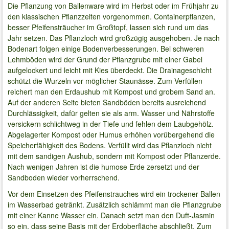
Die Pflanzung von Ballenware wird im Herbst oder im Frühjahr zu
den klassischen Pflanzzeiten vorgenommen. Containerpflanzen,
besser Pfeifensträucher im Großtopf, lassen sich rund um das
Jahr setzen. Das Pflanzloch wird großzügig ausgehoben. Je nach
Bodenart folgen einige Bodenverbesserungen. Bei schweren
Lehmböden wird der Grund der Pflanzgrube mit einer Gabel
aufgelockert und leicht mit Kies überdeckt. Die Drainageschicht
schützt die Wurzeln vor möglicher Staunässe. Zum Verfüllen
reichert man den Erdaushub mit Kompost und grobem Sand an.
Auf der anderen Seite bieten Sandböden bereits ausreichend
Durchlässigkeit, dafür gelten sie als arm. Wasser und Nährstoffe
versickern schlichtweg in der Tiefe und fehlen dem Laubgehölz.
Abgelagerter Kompost oder Humus erhöhen vorübergehend die
Speicherfähigkeit des Bodens. Verfüllt wird das Pflanzloch nicht
mit dem sandigen Aushub, sondern mit Kompost oder Pflanzerde.
Nach wenigen Jahren ist die humose Erde zersetzt und der
Sandboden wieder vorherrschend.
Vor dem Einsetzen des Pfeifenstrauches wird ein trockener Ballen
im Wasserbad getränkt. Zusätzlich schlämmt man die Pflanzgrube
mit einer Kanne Wasser ein. Danach setzt man den Duft-Jasmin
so ein, dass seine Basis mit der Erdoberfläche abschließt. Zum