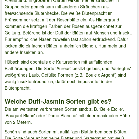
Gruppe oder gemeinsam mit anderen Sträuchern als
freiwachsende Blütenhecke. Die weiße Blütenpracht im
Frühsommer setzt mit der Rosenblüte ein. Als Hintergrund
kommen die kräftigen Farben der Rosen ausgezeichnet zur
Geltung. Betörend ist der Duft der Blüten auf Mensch und Insekt.
Für empfindliche Nasen zuweilen fast schon erdrückend. Dafür
locken die einfachen Blüten unheimlich Bienen, Hummeln und
andere Insekten an.
Hübsch sind ebenfalls die Kultursorten mit auffallenden
Blattfärbungen. Die Sorte 'Aureus' besitzt gelbes, und 'Variegtus'
weißgrünes Laub. Gefüllte Formen (z.B. 'Boule d‘Argent') sind
wenig insektenfreundlich, dafür noch imposanter in der
Blütenpracht.
Welche Duft-Jasmin Sorten gibt es?
Die am weitesten verbreiteten Sorten sind: z. B. 'Belle Etoile',
'Bouquet Blanc' oder 'Dame Blanche' mit einer maximalen Höhe
von 2 Metern.
Schön sind auch Sorten mit auffälligen Blattfarben oder Blüten.
Die Sorte 'Aureus' hat gelbe Blätter und 'Variegatus' hat weiß-