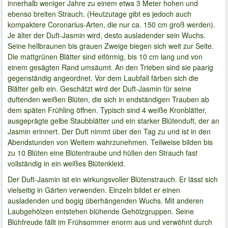
innerhalb weniger Jahre zu einem etwa 3 Meter hohen und
ebenso breiten Strauch. (Heutzutage gibt es jedoch auch
kompaktere Coronarius-Arten, die nur ca. 150 cm groß werden).
Je älter der Duft-Jasmin wird, desto ausladender sein Wuchs.
Seine hellbraunen bis grauen Zweige biegen sich weit zur Seite.
Die mattgrünen Blätter sind eiförmig, bis 10 cm lang und von
einem gesägten Rand umsäumt. An den Trieben sind sie paarig
gegenständig angeordnet. Vor dem Laubfall färben sich die
Blätter gelb ein. Geschätzt wird der Duft-Jasmin für seine
duftenden weißen Blüten, die sich in endständigen Trauben ab
dem späten Frühling öffnen. Typisch sind 4 weiße Kronblätter,
ausgeprägte gelbe Staubblätter und ein starker Blütenduft, der an
Jasmin erinnert. Der Duft nimmt über den Tag zu und ist in den
Abendstunden von Weitem wahrzunehmen. Teilweise bilden bis
zu 10 Blüten eine Blütentraube und hüllen den Strauch fast
vollständig in ein weißes Blütenkleid.
Der Duft-Jasmin ist ein wirkungsvoller Blütenstrauch. Er lässt sich
vielseitig in Gärten verwenden. Einzeln bildet er einen
ausladenden und bogig überhängenden Wuchs. Mit anderen
Laubgehölzen entstehen blühende Gehölzgruppen. Seine
Blühfreude fällt im Frühsommer enorm aus und verwöhnt durch