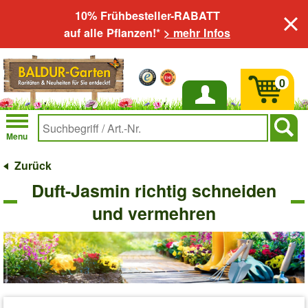
10% Frühbesteller-RABATT
auf alle Pflanzen!*
> mehr Infos
0
Anmelden
Menu
Zurück
Duft-Jasmin richtig schneiden
und vermehren