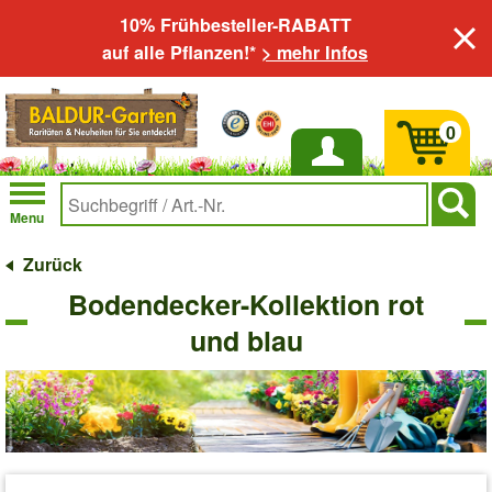
10% Frühbesteller-RABATT
auf alle Pflanzen!*
> mehr Infos
0
Anmelden
Menu
Zurück
Bodendecker-Kollektion rot
und blau