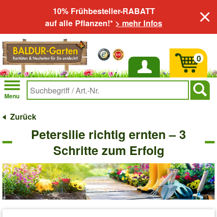
10% Frühbesteller-RABATT
auf alle Pflanzen!*
> mehr Infos
0
Anmelden
Menu
Zurück
Petersilie richtig ernten – 3
Schritte zum Erfolg