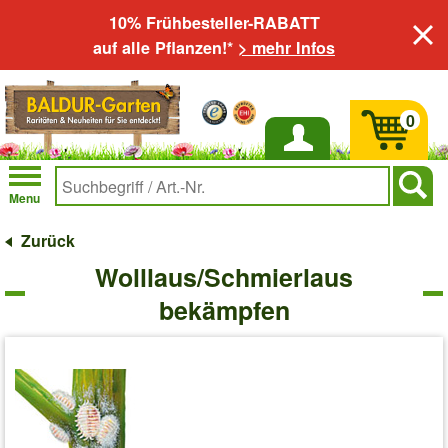
10% Frühbesteller-RABATT
auf alle Pflanzen!*
> mehr Infos
0
Anmelden
Menu
Zurück
Wolllaus/Schmierlaus
bekämpfen