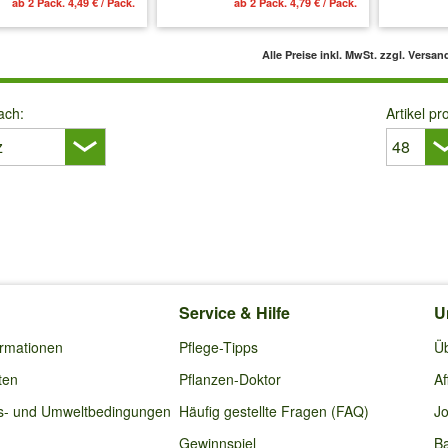
ab 2 Pack. 4,49 € / Pack.
ab 2 Pack. 4,79 € / Pack.
Alle Preise inkl. MwSt.
zzgl. Versan
ach:
Artikel pr
Service & Hilfe
U
ormationen
Pflege-Tipps
Ü
ten
Pflanzen-Doktor
Af
s- und Umweltbedingungen
Häufig gestellte Fragen (FAQ)
Jo
Gewinnspiel
Ba