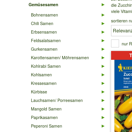
Gemüsesamen
die Zucchi
viele Vita
Bohnensamen
sortieren n
Chili Samen
Erbsensamen
Feldsalatsamen
nur R
Gurkensamen
T
Karottensamen/ Möhrensamen
Kohlrabi Samen
Kohlsamen
Kressesamen
Kürbisse
Lauchsamen/ Porreesamen
Mangold Samen
Paprikasamen
Peperoni Samen