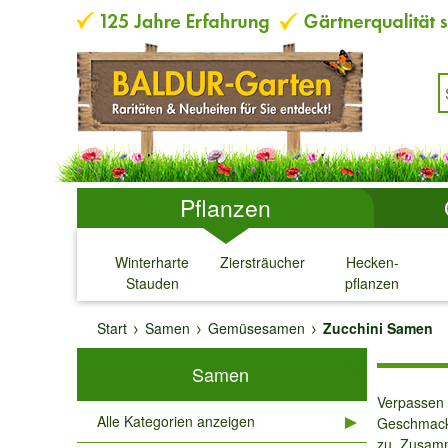
Pflanzen
Winterharte
Ziersträucher
Hecken-
Stauden
pflanzen
↓
↓
↓
↓
Start
Samen
Gemüsesamen
Zucchini Samen
Samen
Verpassen 
Alle Kategorien anzeigen
Geschmack 
zu. Zusamm