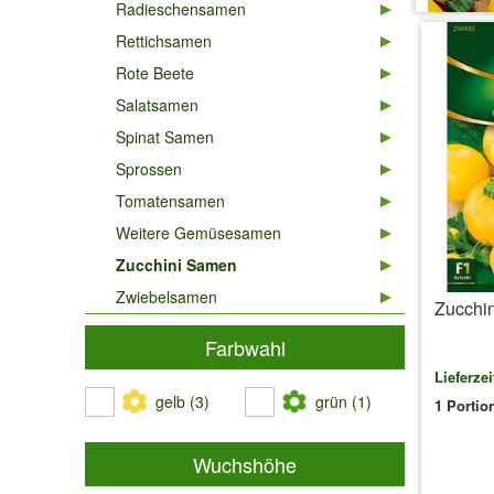
Radieschensamen
Rettichsamen
Rote Beete
Salatsamen
Spinat Samen
Sprossen
Tomatensamen
Weitere Gemüsesamen
Zucchini Samen
Zwiebelsamen
Zucchin
Farbwahl
Lieferzei
gelb (3)
grün (1)
1 Porti
Wuchshöhe