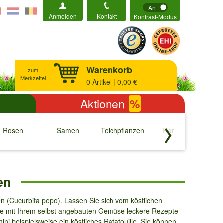
An
Anmelden
Kontakt
Kontrast-Modus
Warenkorb
zum
Merkzettel
0
Artikel | 0,00 €
Aktionen
%
Rosen
Samen
Teichpflanzen
Raritäten
S
↓
↓
↓
↓
en
n (Cucurbita pepo). Lassen Sie sich vom köstlichen
ie mit Ihrem selbst angebauten Gemüse leckere Rezepte
 beispielsweise ein köstliches Ratatouille. Sie können