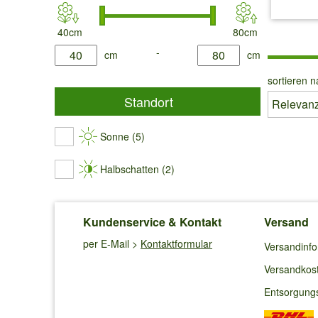
40cm
80cm
product.list.filter.height.min
-
product.list.filter.height.max
cm
cm
sortieren n
Standort
Sonne (5)
Halbschatten (2)
Kundenservice & Kontakt
Versand
per E-Mail >
Kontaktformular
Versandinf
Versandkos
Entsorgung