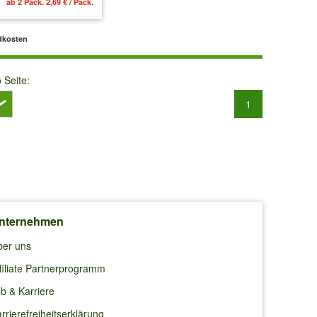
ab 2 Pack. 2,69 € / Pack.
dkosten
o Seite:
1
nternehmen
ber uns
filiate Partnerprogramm
b & Karriere
rrierefreiheitserklärung