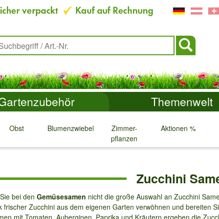
Gartenzubehör
Themenwelt
Obst
Blumenzwiebeln
Zimmer-
Aktionen %
pflanzen
↓
↓
↓
↓
Zucchini Sam
Sie bei den
Gemüsesamen
nicht die große Auswahl an Zucchini Same
frischer Zucchini aus dem eigenen Garten verwöhnen und bereiten S
en mit Tomaten, Auberginen, Paprika und Kräutern ergeben die Zucchini