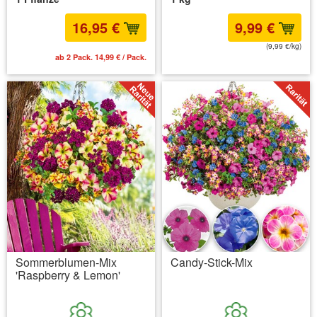
16,95 €
9,99 €
(9,99 €/kg)
ab 2 Pack. 14,99 € / Pack.
inkl. MwSt.
zzgl. Versandkosten
Sommerblumen-Mix
Candy-Stick-Mix
'Raspberry & Lemon'