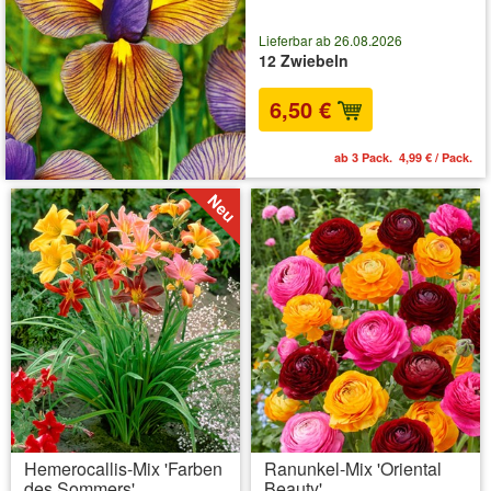
Lieferbar ab 26.08.2026
12 Zwiebeln
6,50 €
ab 3 Pack. 4,99 € / Pack.
Hemerocallis-Mix 'Farben
Ranunkel-Mix 'Oriental
des Sommers'
Beauty'