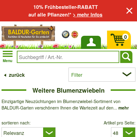
10% Frühbesteller-RABATT
auf alle Pflanzen!*
> mehr Infos
0
Anmelden
Menu
zurück
Filter
Weitere Blumenzwiebeln
Einzigartige Neuzüchtungen im Blumenzwiebel-Sortiment von
BALDUR-Garten verschönern Ihnen die Wartezeit auf den...
mehr
sortieren nach:
Artikel pro Seite: