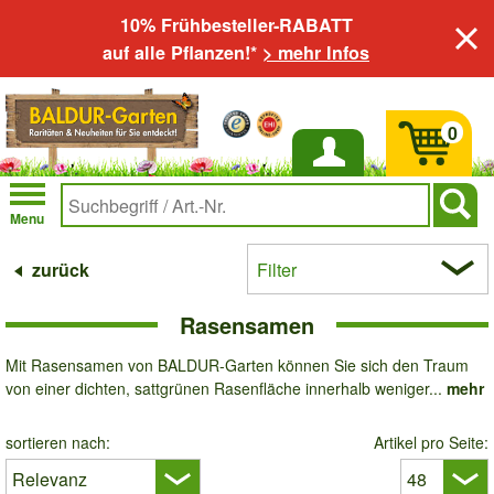
10% Frühbesteller-RABATT
auf alle Pflanzen!*
> mehr Infos
0
Anmelden
Menu
zurück
Filter
Rasensamen
Mit Rasensamen von BALDUR-Garten können Sie sich den Traum
von einer dichten, sattgrünen Rasenfläche innerhalb weniger...
mehr
sortieren nach:
Artikel pro Seite: