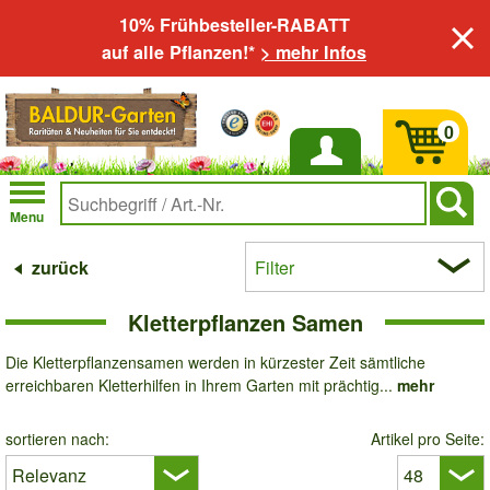
10% Frühbesteller-RABATT
auf alle Pflanzen!*
> mehr Infos
0
Anmelden
Menu
zurück
Filter
Kletterpflanzen Samen
Die Kletterpflanzensamen werden in kürzester Zeit sämtliche
erreichbaren Kletterhilfen in Ihrem Garten mit prächtig...
mehr
sortieren nach:
Artikel pro Seite: