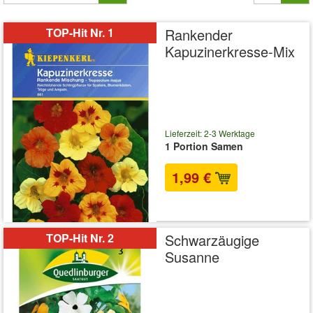
TOP-Hit Nr. 1
Rankender
Kapuzinerkresse-Mix
Lieferzeit: 2-3 Werktage
1 Portion Samen
1,99 €
inkl. MwSt.
zzgl. Versandkosten
TOP-Hit Nr. 2
Schwarzäugige
Susanne