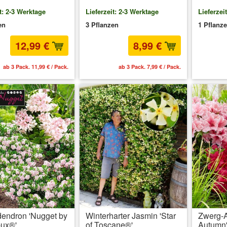
t: 2-3 Werktage
Lieferzeit: 2-3 Werktage
Lieferzei
en
3 Pflanzen
1 Pflanze
12,99 €
8,99 €
ab 3 Pack. 11,99 € / Pack.
ab 3 Pack. 7,99 € / Pack.
endron 'Nugget by
Winterharter Jasmin 'Star
Zwerg-A
ux®'
of Toscane®'
Autumn