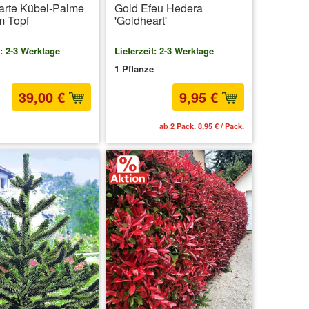
arte Kübel-Palme
Gold Efeu Hedera
m Topf
'Goldheart'
t: 2-3 Werktage
Lieferzeit: 2-3 Werktage
1 Pflanze
39,00 €
9,95 €
MwSt.
zzgl. Versandkosten
ab 2 Pack. 8,95 € / Pack.