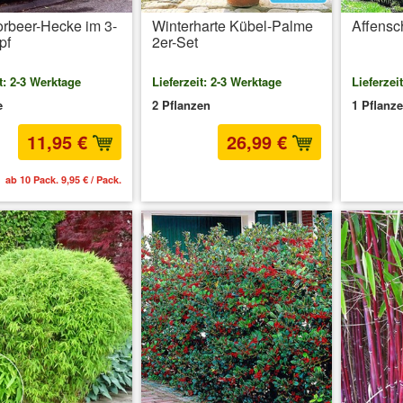
orbeer-Hecke im 3-
Winterharte Kübel-Palme
Affens
pf
2er-Set
t: 2-3 Werktage
Lieferzeit: 2-3 Werktage
Lieferzei
e
2 Pflanzen
1 Pflanze
11,95 €
26,99 €
ab 10 Pack. 9,95 € / Pack.
inkl. MwSt.
zzgl. Versandkosten