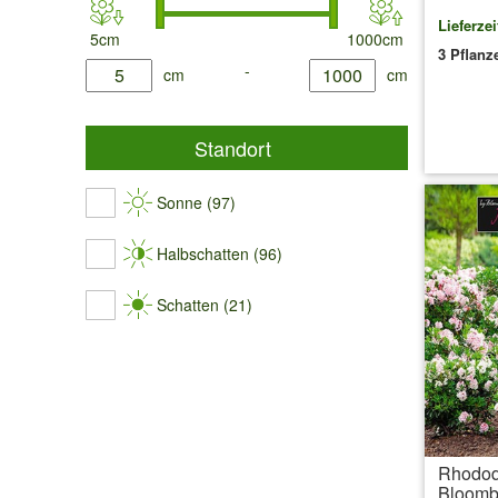
Lieferzei
5cm
1000cm
3 Pflanz
product.list.filter.height.min
-
product.list.filter.height.max
cm
cm
Standort
Sonne (97)
Halbschatten (96)
Schatten (21)
Rhodod
Bloomb