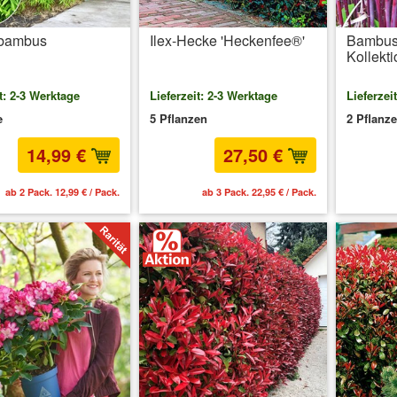
bambus
Ilex-Hecke 'Heckenfee®'
Bambus-
Kollekti
t: 2-3 Werktage
Lieferzeit: 2-3 Werktage
Lieferzei
e
5 Pflanzen
2 Pflanz
14,99 €
27,50 €
ab 2 Pack. 12,99 € / Pack.
ab 3 Pack. 22,95 € / Pack.
inkl. 