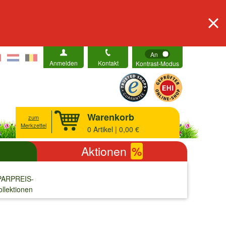
An
Anmelden
Kontakt
Kontrast-Modus
Warenkorb
zum
Merkzettel
0
Artikel | 0,00 €
Aktionen
%
PARPREIS-
ollektionen