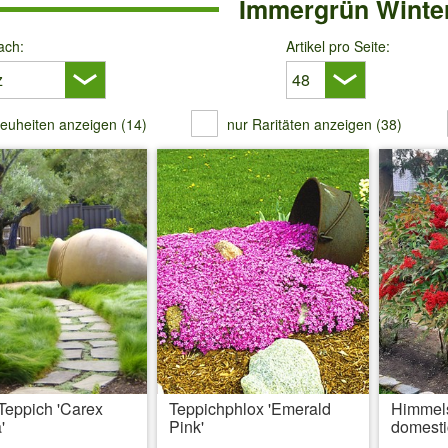
Immergrün Winte
ach:
Artikel pro Seite:
euheiten anzeigen (14)
nur Raritäten anzeigen (38)
Teppich 'Carex
Teppichphlox 'Emerald
Himmel
'
Pink'
domesti