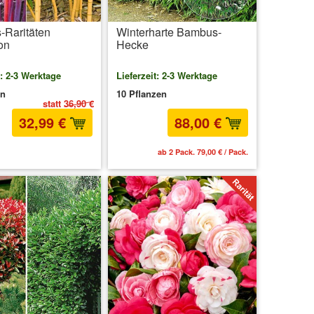
Raritäten
Winterharte Bambus-
on
Hecke
t: 2-3 Werktage
Lieferzeit: 2-3 Werktage
en
10 Pflanzen
statt
36,90 €
32,99 €
88,00 €
MwSt.
zzgl. Versandkosten
ab 2 Pack. 79,00 € / Pack.