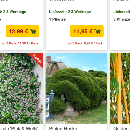
t: 2-3 Werktage
Lieferzeit: 2-3 Werktage
Lieferzei
e
1 Pflanze
3 Pflanz
12,99 €
11,95 €
ab 3 Pack. 11,99 € / Pack.
ab 3 Pack. 9,99 € / Pack.
smin 'Pink & Weiß'
Pinien-Hecke
Golden