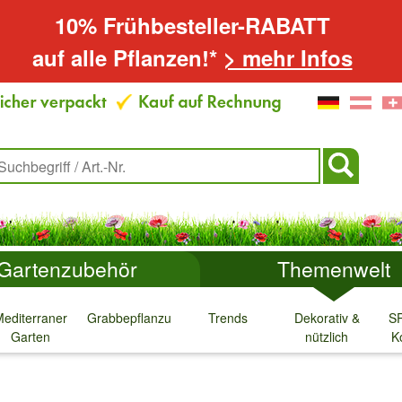
10% Frühbesteller-RABATT
auf alle Pflanzen!*
> mehr Infos
Gartenzubehör
Themenwelt
editerraner
Grabbepflanzung
Trends
Dekorativ &
S
Garten
nützlich
K
↓
↓
↓
↓