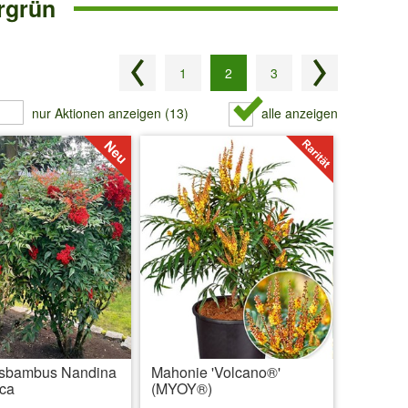
rgrün
Vorherige Seite
1
2
3
Nächste Seite
nur Aktionen anzeigen (13)
alle anzeigen
sbambus Nandina
Mahonie 'Volcano®'
ca
(MYOY®)