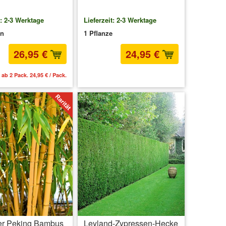
t: 2-3 Werktage
Lieferzeit: 2-3 Werktage
en
1 Pflanze
26,95 €
24,95 €
ab 2 Pack. 24,95 € / Pack.
inkl. MwSt.
zzgl. Versandkosten
er Peking Bambus
Leyland-Zypressen-Hecke