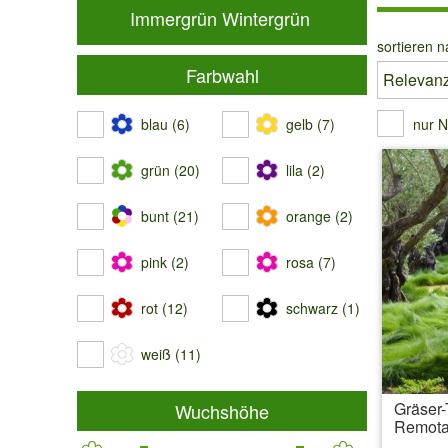
Immergrün Wintergrün
sortieren n
Farbwahl
blau (6)
gelb (7)
nur N
grün (20)
lila (2)
bunt (21)
orange (2)
pink (2)
rosa (7)
rot (12)
schwarz (1)
weiß (11)
Gräser-
Wuchshöhe
Remota