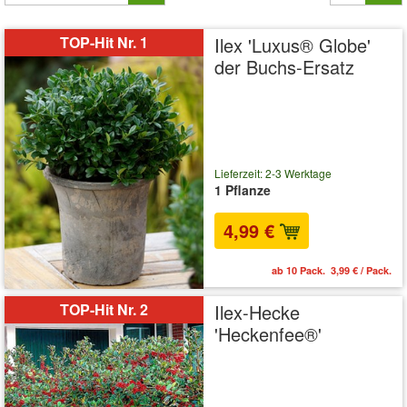
TOP-Hit Nr. 1
Ilex 'Luxus® Globe'
der Buchs-Ersatz
Lieferzeit: 2-3 Werktage
1 Pflanze
4,99 €
ab 10 Pack. 3,99 € / Pack.
TOP-Hit Nr. 2
Ilex-Hecke
'Heckenfee®'