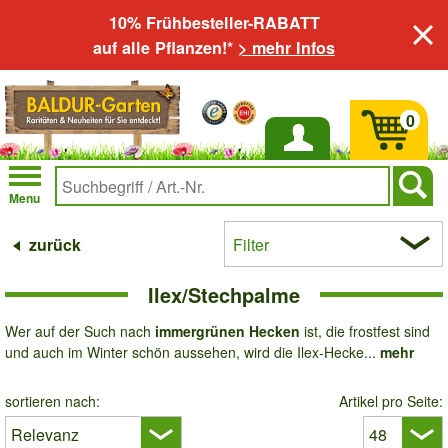
10% Frühbesteller-RABATT
auf alle Pflanzen!*
> mehr Infos
0
Anmelden
Menu
zurück
Filter
Ilex/Stechpalme
Wer auf der Such nach
immergrünen Hecken
ist, die frostfest sind
und auch im Winter schön aussehen, wird die Ilex-Hecke...
mehr
sortieren nach:
Artikel pro Seite: