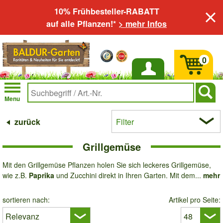
10% Frühbesteller-RABATT
auf alle Pflanzen!*
> mehr Infos
0
Anmelden
Menu
zurück
Filter
Grillgemüse
Mit den Grillgemüse Pflanzen holen Sie sich leckeres Grillgemüse,
wie z.B.
Paprika
und Zucchini direkt in Ihren Garten. Mit dem...
mehr
sortieren nach:
Artikel pro Seite: