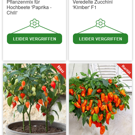
Pflanzenmix für
Veredelte Zucchini
Hochbeete 'Paprika -
'Kimber' F1
Chili'
inkl. MwSt.
zzgl. Versandkosten
inkl. MwSt.
zzgl. Versandkosten