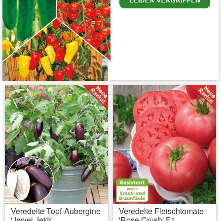
inkl. MwSt.
zzgl. Versandkosten
Veredelte Topf-Aubergine
Veredelte Fleischtomate
'Jewel Jet®'
'Rose Crush' F1