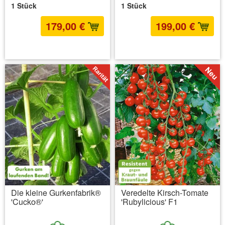
1 Stück
1 Stück
179,00 €
199,00 €
inkl. MwSt.
zzgl. Versandkosten
inkl. MwSt.
zzgl. Versandkosten
Die kleine Gurkenfabrik®
Veredelte Kirsch-Tomate
'Cucko®'
'Rubylicious' F1