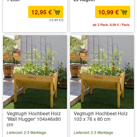
12,95 €
10,99 €
(12,95 €/l)
inkl. MwSt.
zzgl. Versandkosten
ab 3 Pack. 8,99 € / Pack.
Vegtrug® Hochbeet Holz
Vegtrug® Hochbeet Holz
'Wall Hugger' 104x46x80
103 x 76 x 80 cm
cm
Lieferzeit: 2-3 Werktage
Lieferzeit: 2-3 Werktage