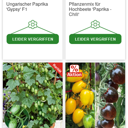
Ungarischer Paprika
Pflanzenmix für
'Gypsy' F1
Hochbeete 'Paprika -
Chili'
inkl. MwSt.
zzgl. Versandkosten
inkl. MwSt.
zzgl. Versandkosten