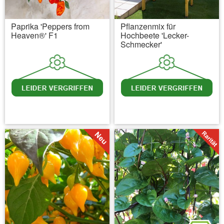
Paprika 'Peppers from
Pflanzenmix für
Heaven®' F1
Hochbeete 'Lecker-
Schmecker'
inkl. MwSt.
zzgl. Versandkosten
inkl. MwSt.
zzgl. Versandkosten