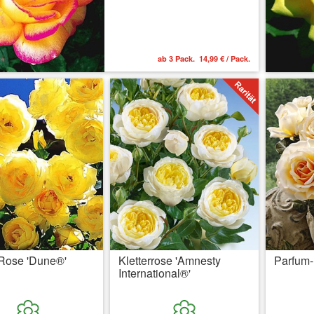
ab 3 Pack. 14,99 € / Pack.
-Rose 'Dune®'
Kletterrose 'Amnesty
Parfum-
International®'