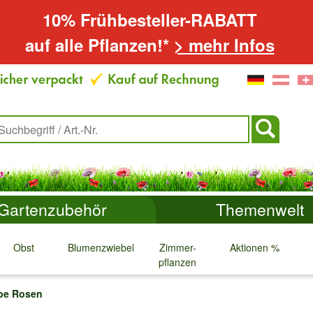
10% Frühbesteller-RABATT
auf alle Pflanzen!*
> mehr Infos
Gartenzubehör
Themenwelt
Obst
Blumenzwiebeln
Zimmer-
Aktionen %
pflanzen
↓
↓
↓
↓
be Rosen