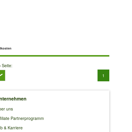
dkosten
o Seite:
1
nternehmen
ber uns
filiate Partnerprogramm
b & Karriere