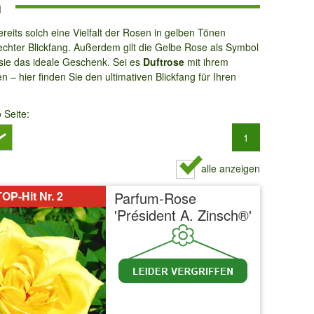
n
eits solch eine Vielfalt der Rosen in gelben Tönen
echter Blickfang. Außerdem gilt die Gelbe Rose als Symbol
 sie das ideale Geschenk. Sei es
Duftrose
mit ihrem
n – hier finden Sie den ultimativen Blickfang für Ihren
o Seite:
1
alle anzeigen
OP-Hit Nr. 2
Parfum-Rose
'Président A. Zinsch®'