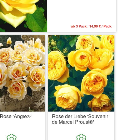
ab 3 Pack. 14,99 € / Pack.
Rose 'Angie®'
Rose der Liebe 'Souvenir
de Marcel Proust®'