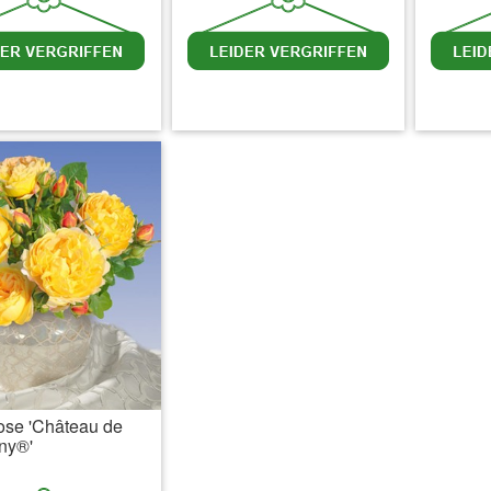
 MwSt.
zzgl. Versandkosten
inkl. MwSt.
zzgl. Versandkosten
inkl. 
ose 'Château de
ny®'