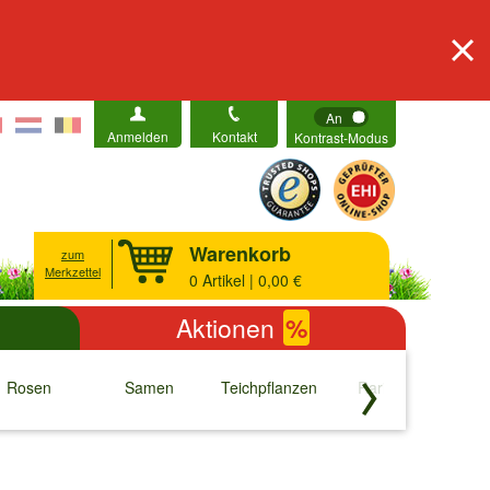
An
Anmelden
Kontakt
Kontrast-Modus
Warenkorb
zum
Merkzettel
0
Artikel | 0,00 €
Aktionen
%
Rosen
Samen
Teichpflanzen
Raritäten
S
↓
↓
↓
↓