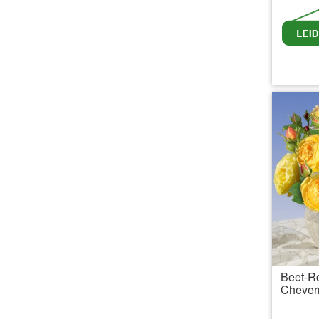
inkl.
Beet-R
Chever