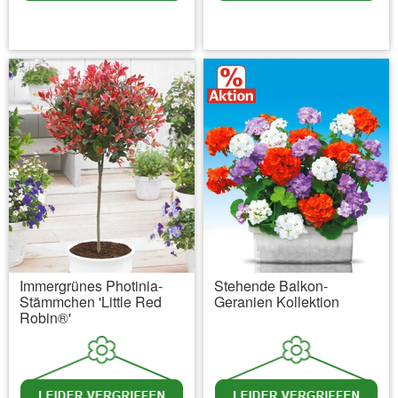
inkl. MwSt.
zzgl. Versandkosten
inkl. MwSt.
zzgl. Versandkosten
Immergrünes Photinia-
Stehende Balkon-
Stämmchen 'Little Red
Geranien Kollektion
Robin®'