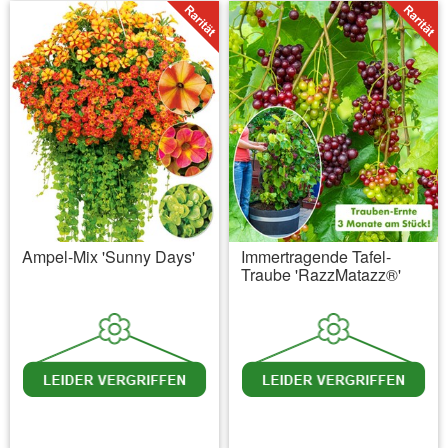
Ampel-Mix 'Sunny Days'
Immertragende Tafel-
Traube 'RazzMatazz®'
inkl. MwSt.
zzgl. Versandkosten
inkl. MwSt.
zzgl. Versandkosten