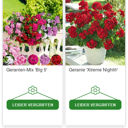
Geranien-Mix 'Big 5'
Geranie 'Xtreme Night®'
inkl. MwSt.
zzgl. Versandkosten
inkl. MwSt.
zzgl. Versandkosten