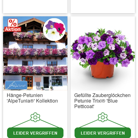
inkl. MwSt.
zzgl. Versandkosten
inkl. MwSt.
zzgl. Versandkosten
Hänge-Petunien
Gefüllte Zauberglöckchen
'AlpeTunia®' Kollektion
Petunie Trixi® 'Blue
Petticoat'