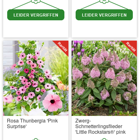
inkl. MwSt.
zzgl. Versandkosten
inkl. MwSt.
zzgl. Versandkosten
Rosa Thunbergia 'Pink
Zwerg-
Surprise'
Schmetterlingsflieder
'Little Rockstars®' pink