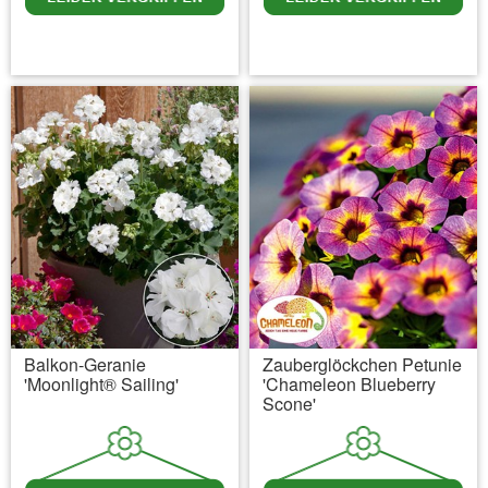
inkl. MwSt.
zzgl. Versandkosten
inkl. MwSt.
zzgl. Versandkosten
Balkon-Geranie
Zauberglöckchen Petunie
'Moonlight® Sailing'
'Chameleon Blueberry
Scone'