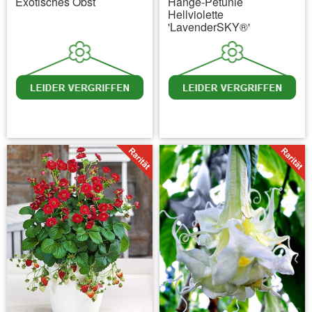
Exotisches Obst
Hänge-Petunie
Hellviolette
'LavenderSKY®'
inkl. MwSt.
zzgl. Versandkosten
inkl. MwSt.
zzgl. Versandkosten