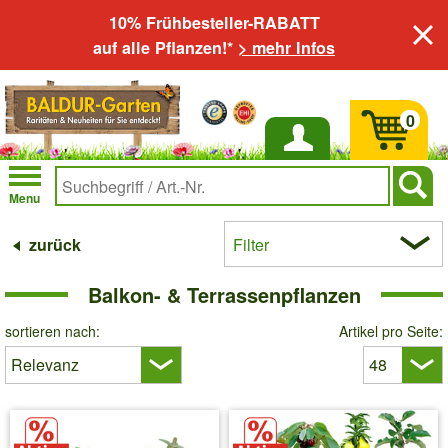
10% Frühbesteller-RABATT
auf alle Pflanzen!*
> mehr Infos
0
Anmelden
Menu
zurück
Filter
Balkon- & Terrassenpflanzen
sortieren nach:
Artikel pro Seite: