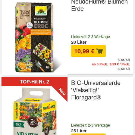
NeudoHum® Blumen
Erde
Lieferzeit: 2-3 Werktage
20 Liter
10,99 €
(0,55 €/l)
ab 3 Pack. 9,99 € / Pack.
(0,50 €/l)
TOP-Hit Nr. 2
BIO-Universalerde
'Vielseitig!'
Floragard®
Lieferzeit: 2-3 Werktage
25 Liter