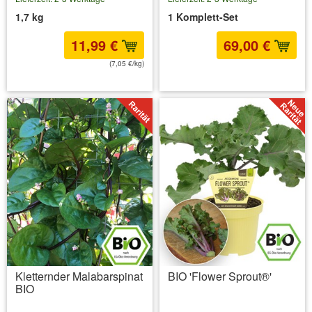
1,7 kg
1 Komplett-Set
11,99 €
69,00 €
(7,05 €/kg)
inkl. MwSt.
zzgl. Versandkosten
inkl. MwSt.
zzgl. Versandkosten
Kletternder Malabarspinat
BIO 'Flower Sprout®'
BIO