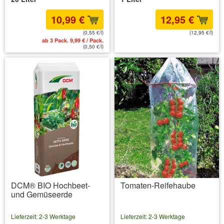
10,99 €
12,95 €
(0,55 €/l)
(12,95 €/l)
ab 3 Pack. 9,99 € / Pack.
inkl. MwSt.
zzgl. Versandkosten
(0,50 €/l)
DCM® BIO Hochbeet-
Tomaten-Reifehaube
und Gemüseerde
Lieferzeit: 2-3 Werktage
Lieferzeit: 2-3 Werktage