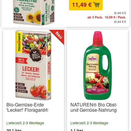
11,49 €
(0,46 €/l)
ab 3 Pack. 10,99 € / Pack.
(0,44 €/l)
Bio-Gemüse-Erde
NATUREN® Bio Obst-
'Lecker!' Floragard®
und Gemüse-Nahrung
Lieferzeit: 2-3 Werktage
Lieferzeit: 2-3 Werktage
20 Liter
1 Liter