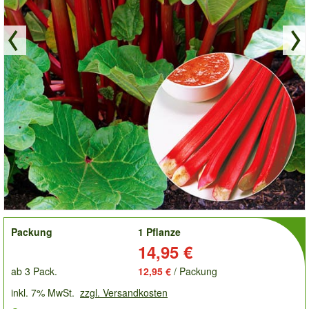
order
Packung
1 Pflanze
Preis:
14,95 €
ab 3 Pack.
12,95 €
/ Packung
inkl. 7% MwSt.
zzgl. Versandkosten