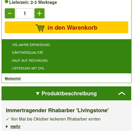
Lieferzeit: 2-3 Werktage
in den Warenkorb
125 JAHRE ERFAHRUNG
GÄRTNERQUALITÄT
KAUF AUF RECHNUNG
LIEFERUNG MIT DHL
Merkzettel
Produktbeschreibung
Immertragender Rhabarber 'Livingstone'
✓ Von Mai bis Oktober leckeren Rhabarber ernten
✓ Angenehm mild-säuerlicher Geschmack
mehr
✓ Winterhart & mehrjährig