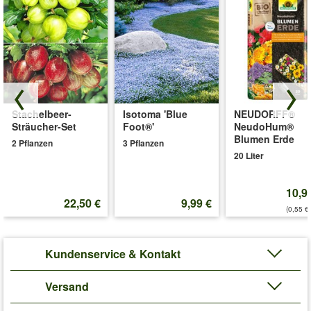
Stachelbeer-
Isotoma 'Blue
NEUDORFF®
Sträucher-Set
Foot®'
NeudoHum®
Blumen Erde
2 Pflanzen
3 Pflanzen
20 Liter
10,9
22,50 €
9,99 €
(0,55 €/
Kundenservice & Kontakt
Versand