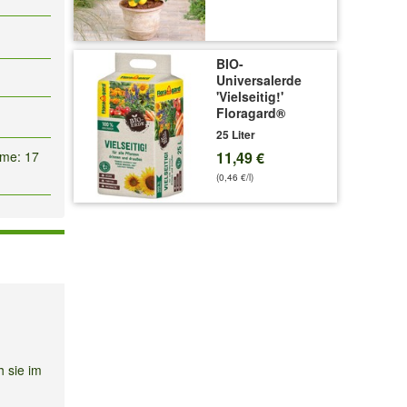
BIO-
Universalerde
'Vielseitig!'
Floragard®
25 Liter
lme: 17
11,49 €
(0,46 €/l)
h sie im