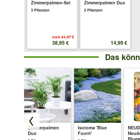
Zimmerpalmen-Set
Zimmerpalmen Duo
3 Pflanzen
2 Pflanzen
statt
41,47 €
38,95 €
14,99 €
Das könnt
Zimmerpalmen
Isotoma 'Blue
NEU
anzen
Duo
Foot®'
Neud
Blum