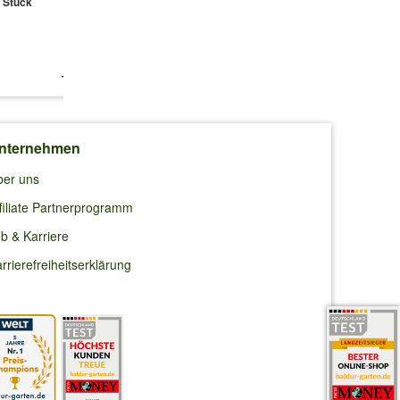
 Stück
1 Stück
Übertöpfe 'Weiß'
1 Set
statt
36,94 €
12,99 €
14,99 €
32,99 €
nternehmen
ber uns
filiate Partnerprogramm
b & Karriere
rrierefreiheitserklärung