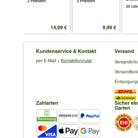
2 Pflanzen
3 Pflanzen
20 Lite
att
21,47 €
8,99 €
14,99 €
9,99 €
Kundenservice & Kontakt
Versand
per E-Mail >
Kontaktformular
Versandinf
Versandkos
Entsorgung
Zahlarten
Sicher ei
Garten