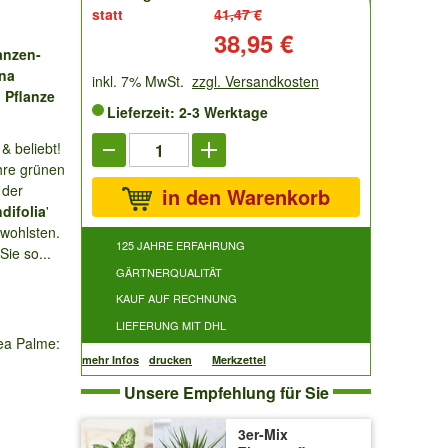
statt
41,47 €
Preis:
38,95 €
anzen-
ona
inkl. 7% MwSt.
zzgl. Versandkosten
 Pflanze
Lieferzeit: 2-3 Werktage
& beliebt!
hre grünen
 der
in den Warenkorb
difolia
'
 wohlsten.
125 JAHRE ERFAHRUNG
ie so...
GÄRTNERQUALITÄT
KAUF AUF RECHNUNG
LIEFERUNG MIT DHL
ea Palme:
mehr Infos
drucken
Merkzettel
Unsere Empfehlung für Sie
3er-Mix