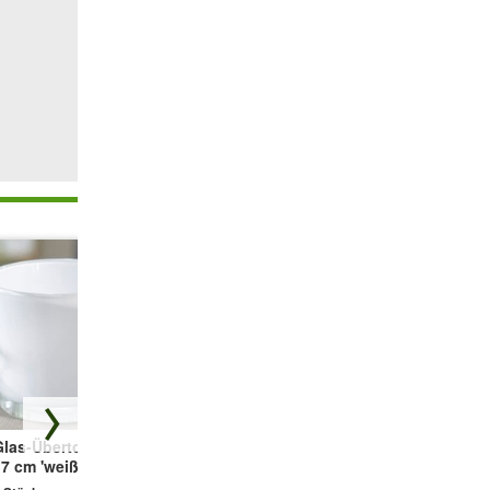
Glas-Übertopf ø
Glas-Übertopf ø
3er-Mix
7 cm 'weiß'
17 cm 'grau'
Zimmerpflanzen
inkl. Elho®-