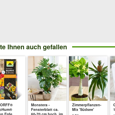
e Ihnen auch gefallen
DORFF®
Monstera -
Zimmerpflanzen-
oHum®
Fensterblatt ca.
Mix 'Südsee'
1
en Erde
60-70 cm hoch, im