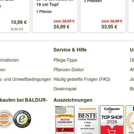
2 Pflanzen
1
19 cm Topf
r
1 Pflanze
statt
28,95 €
statt
36,98 €
10,99 €
24,99 €
33,95 €
(0,55 €/l)
Service & Hilfe
U
ormationen
Pflege-Tipps
Ü
ten
Pflanzen-Doktor
Af
s- und Umweltbedingungen
Häufig gestellte Fragen (FAQ)
Jo
Gewinnspiel
Ba
nkaufen bei BALDUR-
Auszeichnungen