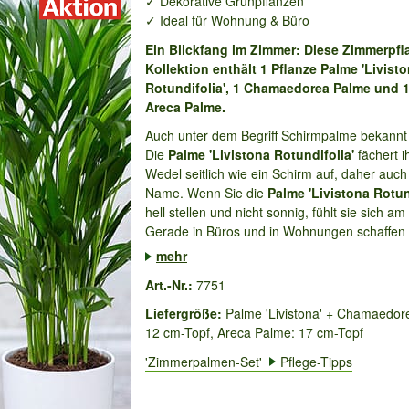
✓ Dekorative Grünpflanzen
✓ Ideal für Wohnung & Büro
Ein Blickfang im Zimmer: Diese Zimmerpfl
Kollektion enthält 1 Pflanze Palme 'Livist
Rotundifolia', 1 Chamaedorea Palme und 1
Areca Palme.
Auch unter dem Begriff Schirmpalme bekannt 
Die
Palme 'Livistona Rotundifolia'
fächert i
Wedel seitlich wie ein Schirm auf, daher auch
Name. Wenn Sie die
Palme 'Livistona Rotun
hell stellen und nicht sonnig, fühlt sie sich am
Gerade in Büros und in Wohnungen schaffen S
mehr
Art.-Nr.:
7751
Liefergröße:
Palme 'Livistona' + Chamaedor
12 cm-Topf, Areca Palme: 17 cm-Topf
'Zimmerpalmen-Set'
Pflege-Tipps