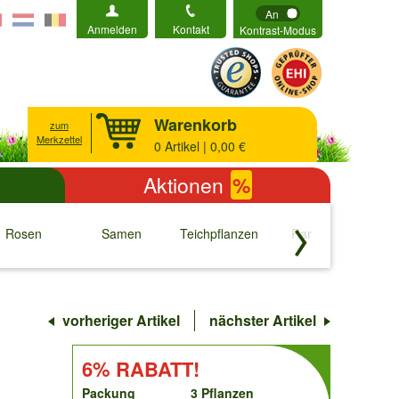
An
Anmelden
Kontakt
Kontrast-Modus
Warenkorb
zum
Merkzettel
0
Artikel | 0,00 €
Aktionen
%
Rosen
Samen
Teichpflanzen
Raritäten
S
↓
↓
↓
↓
vorheriger Artikel
nächster Artikel
order
RABATT!:
6% RABATT!
Packung
3 Pflanzen