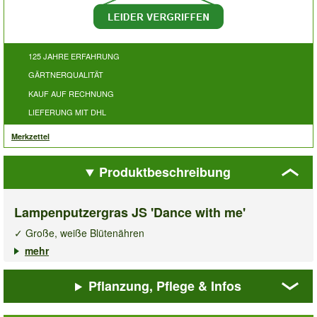
125 JAHRE ERFAHRUNG
GÄRTNERQUALITÄT
KAUF AUF RECHNUNG
LIEFERUNG MIT DHL
Merkzettel
Produktbeschreibung
Lampenputzergras JS 'Dance with me'
✓ Große, weiße Blütenähren
✓ Dichte, kompakte Wuchsform
mehr
✓ Winterhart, mehrjährig & trockenheitsresistent
Pflanzung, Pflege & Infos
Das
Lampenputzergras Dance with me®,
ist perfekt, um mit
seiner unglaublichen Fülle an großen, weißen Blütenähren dem
Garten im Spätsommer ein interessantes Aussehen zu