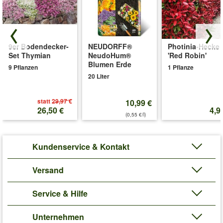
9er Bodendecker-
NEUDORFF®
Photinia-Hecke
Set Thymian
NeudoHum®
'Red Robin'
Blumen Erde
9 Pflanzen
1 Pflanze
20 Liter
statt
29,97 €
10,99 €
26,50 €
4,9
(0,55 €/l)
Kundenservice & Kontakt
Versand
Service & Hilfe
Unternehmen