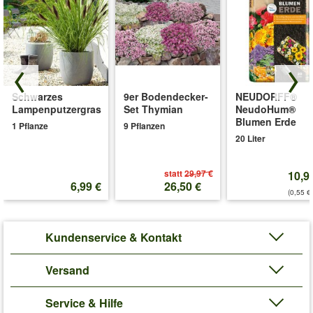
Schwarzes
9er Bodendecker-
NEUDORFF®
Lampenputzergras
Set Thymian
NeudoHum®
Blumen Erde
1 Pflanze
9 Pflanzen
20 Liter
statt
29,97 €
10,9
6,99 €
26,50 €
(0,55 €/
Kundenservice & Kontakt
Versand
Service & Hilfe