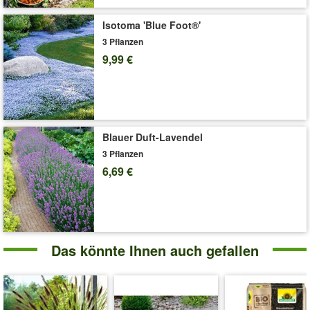
Liefergröße:
9x9cm Topf
'Lampenputzergras 'Red Head''
Pflege-Tipps
Isotoma 'Blue Foot®'
3 Pflanzen
9,99 €
Blauer Duft-Lavendel
3 Pflanzen
6,69 €
Das könnte Ihnen auch gefallen