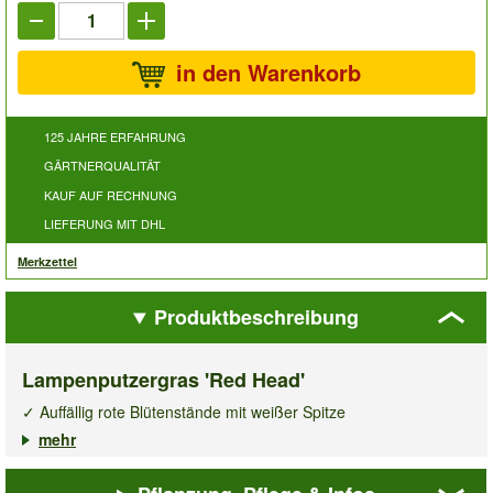
in den Warenkorb
125 JAHRE ERFAHRUNG
GÄRTNERQUALITÄT
KAUF AUF RECHNUNG
LIEFERUNG MIT DHL
Merkzettel
Produktbeschreibung
Lampenputzergras 'Red Head'
✓ Auffällig rote Blütenstände mit weißer Spitze
✓ Ideal als Begleitstaude, aber auch als Solitär
mehr
✓ Winterhart & mehrjährig
Die auffälligen, roten Blütenstände mit weißer Spitze sehen über