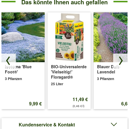
Das könnte Ihnen auch gefallen
Isotoma 'Blue
BIO-Universalerde
Blauer Duft-
Foot®'
'Vielseitig!'
Lavendel
Floragard®
3 Pflanzen
3 Pflanzen
25 Liter
11,49 €
9,99 €
6,6
(0,46 €/l)
Kundenservice & Kontakt