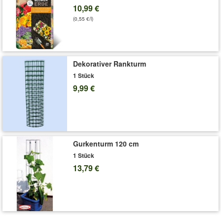
Kübel, Beet & Garten. (Eucalyptus gunnii ,,Azura") Lieferung im
10,99 €
Kunststoff-Topf.
(0,55 €/l)
Art.-Nr.:
7009875
Liefergröße:
15 cm-Topf, ca. 30-40 cm hoch
'Winterharter Eukalyptus 'Azura®' im XXL-Topf'
Pflege-Tipps
Dekorativer Rankturm
1 Stück
9,99 €
Gurkenturm 120 cm
1 Stück
13,79 €