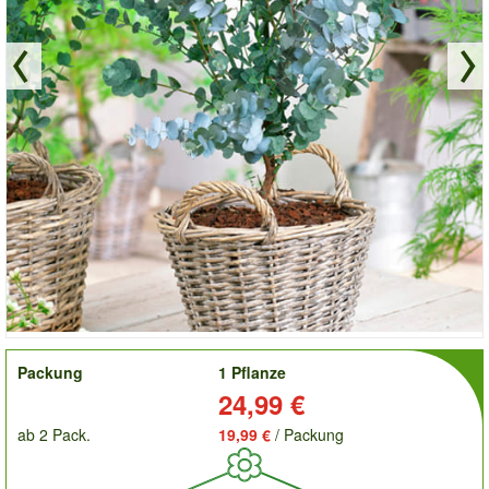
order
Packung
1 Pflanze
Preis:
24,99 €
ab 2 Pack.
19,99 €
/ Packung