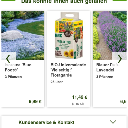
Das könnte Ihnen auch gefallen
Isotoma 'Blue
BIO-Universalerde
Blauer Duft-
Foot®'
'Vielseitig!'
Lavendel
Floragard®
3 Pflanzen
3 Pflanzen
25 Liter
11,49 €
9,99 €
6,6
(0,46 €/l)
Kundenservice & Kontakt