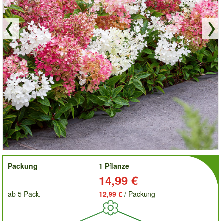
order
Packung
1 Pflanze
Preis:
14,99 €
ab 5 Pack.
12,99 €
/ Packung