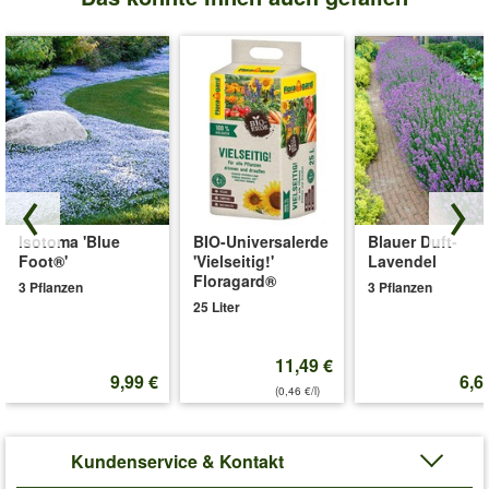
Isotoma 'Blue
BIO-Universalerde
Blauer Duft-
Foot®'
'Vielseitig!'
Lavendel
Floragard®
3 Pflanzen
3 Pflanzen
25 Liter
11,49 €
9,99 €
6,6
(0,46 €/l)
Kundenservice & Kontakt