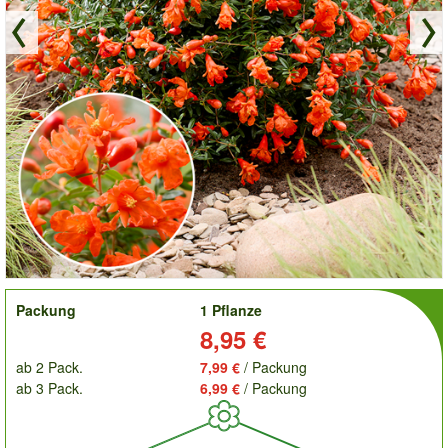
order
Packung
1 Pflanze
Preis:
8,95 €
ab 2 Pack.
7,99 €
/ Packung
ab 3 Pack.
6,99 €
/ Packung