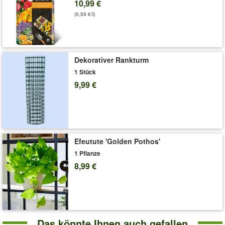
10,99 €
Liefergröße:
11 cm Topf
(0,55 €/l)
'Punica 'Uniqa®''
Pflege-Tipps
Dekorativer Rankturm
1 Stück
9,99 €
Efeutute 'Golden Pothos'
1 Pflanze
8,99 €
Das könnte Ihnen auch gefallen