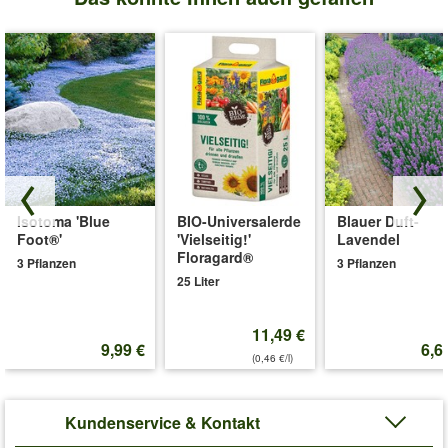
Isotoma 'Blue
BIO-Universalerde
Blauer Duft-
Foot®'
'Vielseitig!'
Lavendel
Floragard®
3 Pflanzen
3 Pflanzen
25 Liter
11,49 €
9,99 €
6,6
(0,46 €/l)
Kundenservice & Kontakt