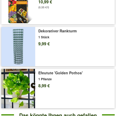
10,99 €
Art.-Nr.:
7002156
(0,55 €/l)
Liefergröße:
1,5-Liter Containertopf, ca. 20-30 cm hoch
'Schneeweißer Duft-Jasmin'
Pflege-Tipps
Dekorativer Rankturm
1 Stück
9,99 €
Efeutute 'Golden Pothos'
1 Pflanze
8,99 €
Das könnte Ihnen auch gefallen