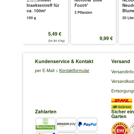
Insektentreff für
Foot®'
Neud
umenmischung'
ca. 100m²
Blum
3 Pflanzen
amen
100 g
20 Lite
5,49 €
1,99 €
9,99 €
(54,90 €/kg)
Kundenservice & Kontakt
Versand
per E-Mail >
Kontaktformular
Versandinf
Versandkos
Entsorgung
Zahlarten
Sicher ei
Garten