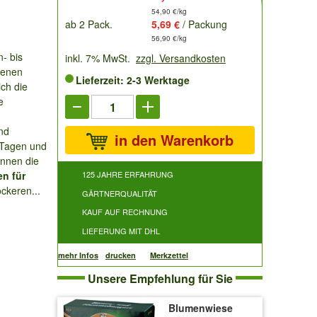
54,90 €/kg
ab 2 Pack.
5,69 €
/ Packung
56,90 €/kg
n- bis
inkl. 7% MwSt.
zzgl. Versandkosten
ienen
Lieferzeit: 2-3 Werktage
ich die
e
nd
in den Warenkorb
 Tagen und
innen die
n für
125 JAHRE ERFAHRUNG
ockeren...
GÄRTNERQUALITÄT
KAUF AUF RECHNUNG
LIEFERUNG MIT DHL
mehr Infos
drucken
Merkzettel
Unsere Empfehlung für Sie
Blumenwiese