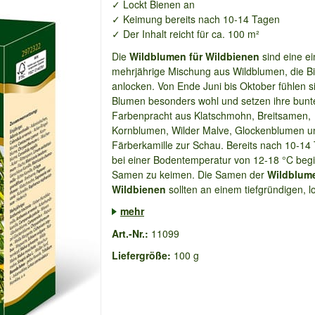
✓ Lockt Bienen an
✓ Keimung bereits nach 10-14 Tagen
✓ Der Inhalt reicht für ca. 100 m²
Die
Wildblumen für Wildbienen
sind eine ei
mehrjährige Mischung aus Wildblumen, die B
anlocken. Von Ende Juni bis Oktober fühlen s
Blumen besonders wohl und setzen ihre bunt
Farbenpracht aus Klatschmohn, Breitsamen,
Kornblumen, Wilder Malve, Glockenblumen u
Färberkamille zur Schau. Bereits nach 10-14
bei einer Bodentemperatur von 12-18 °C beg
Samen zu keimen. Die Samen der
Wildblume
Wildbienen
sollten an einem tiefgründigen, l
mehr
Art.-Nr.:
11099
Liefergröße:
100 g