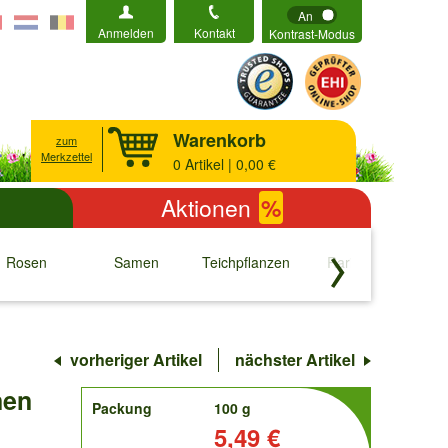
An
Anmelden
Kontakt
Kontrast-Modus
Warenkorb
zum
Merkzettel
0
Artikel | 0,00 €
Aktionen
%
Rosen
Samen
Teichpflanzen
Raritäten
S
↓
↓
↓
↓
vorheriger Artikel
nächster Artikel
nen
order
Packung
100 g
Preis:
5,49 €