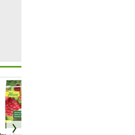
Hauert Beeren-
Anzucht- und
Blumenwiese