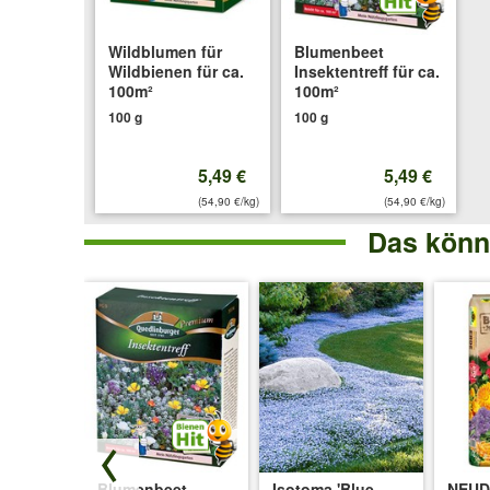
Wildblumen für
Blumenbeet
Wildbienen für ca.
Insektentreff für ca.
100m²
100m²
100 g
100 g
5,49 €
5,49 €
(54,90 €/kg)
(54,90 €/kg)
Das könnt
schung
Blumenbeet
Isotoma 'Blue
NEU