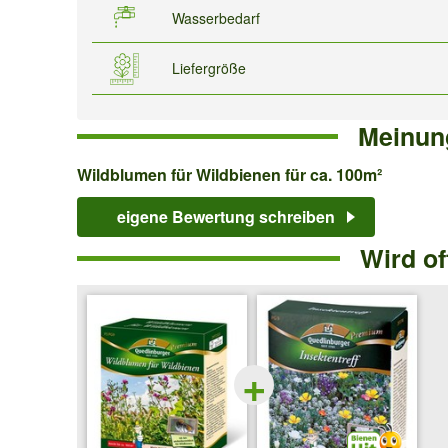
Wasserbedarf
Liefergröße
Meinun
Wildblumen
Wildblumen für Wildbienen für ca. 100m²
für
eigene Bewertung schreiben
Wildbienen
Wird o
für
ca.
100m²
+