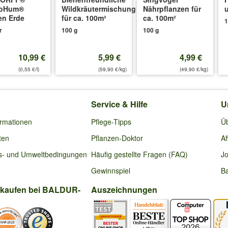
oHum®
Wildkräutermischung
Nährpflanzen für
en Erde
für ca. 100m²
ca. 100m²
1
r
100 g
100 g
10,99 €
5,99 €
4,99 €
(0,55 €/l)
(59,90 €/kg)
(49,90 €/kg)
Service & Hilfe
U
ormationen
Pflege-Tipps
Ü
ten
Pflanzen-Doktor
Af
s- und Umweltbedingungen
Häufig gestellte Fragen (FAQ)
Jo
Gewinnspiel
Ba
nkaufen bei BALDUR-
Auszeichnungen