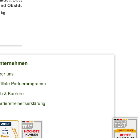
und Obstdünger
Kräutererde
Schmetterlingstreff
für ca. 100m²
 kg
18 Liter
100 g
9,99 €
10,99 €
5,49 €
(9,99 €/kg)
(0,61 €/l)
(54,90 €/kg)
nternehmen
ber uns
filiate Partnerprogramm
b & Karriere
rrierefreiheitserklärung