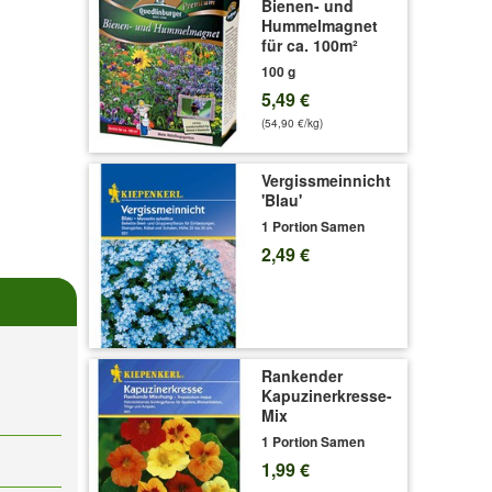
Bienen- und
Hummelmagnet
für ca. 100m²
100 g
5,49 €
(54,90 €/kg)
Vergissmeinnicht
'Blau'
1 Portion Samen
2,49 €
Rankender
Kapuzinerkresse-
Mix
1 Portion Samen
1,99 €