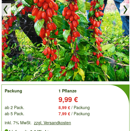
order
Packung
1 Pflanze
Preis:
9,99 €
ab 2 Pack.
8,99 €
/ Packung
ab 5 Pack.
7,99 €
/ Packung
inkl. 7% MwSt.
zzgl. Versandkosten