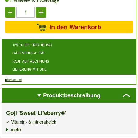
Lieferzeit: 2-3 Werktage
in den Warenkorb
125 JAHRE ERFAHRUNG
GÄRTNERQUALITÄT
KAUF AUF RECHNUNG
LIEFERUNG MIT DHL
Merkzettel
Produktbeschreibung
Goji 'Sweet Lifeberry®'
✓ Vitamin- & mineralreich
✓ Bringt sehr viele Früchte
mehr
✓ Winterhart, selbstfruchtend & pflegeleicht