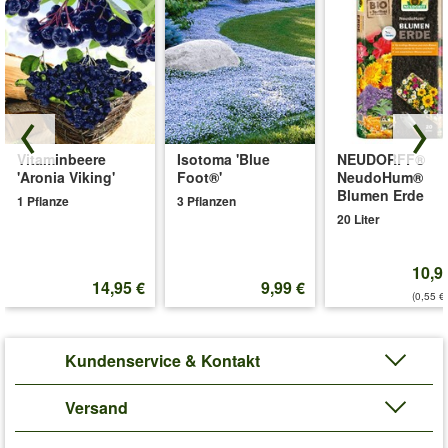
Vitaminbeere
Isotoma 'Blue
NEUDORFF®
'Aronia Viking'
Foot®'
NeudoHum®
Blumen Erde
1 Pflanze
3 Pflanzen
20 Liter
10,9
14,95 €
9,99 €
(0,55 €/
Kundenservice & Kontakt
Versand