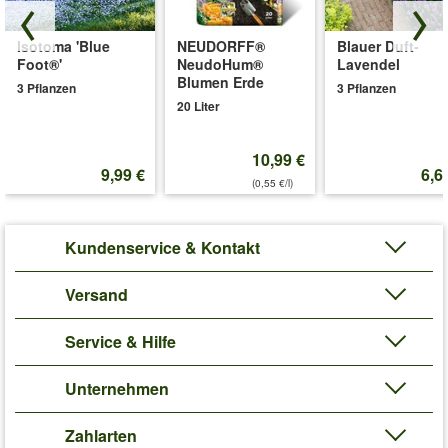
Isotoma 'Blue
NEUDORFF®
Blauer Duft-
Foot®'
NeudoHum®
Lavendel
Blumen Erde
3 Pflanzen
3 Pflanzen
20 Liter
10,99 €
9,99 €
6,6
(0,55 €/l)
Kundenservice & Kontakt
Versand
Service & Hilfe
Unternehmen
Zahlarten