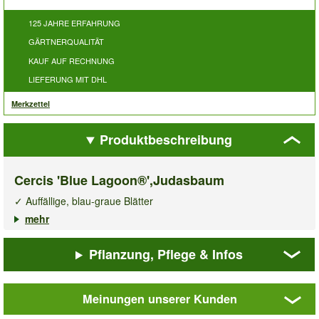
125 JAHRE ERFAHRUNG
GÄRTNERQUALITÄT
KAUF AUF RECHNUNG
LIEFERUNG MIT DHL
Merkzettel
Produktbeschreibung
Cercis 'Blue Lagoon®',Judasbaum
✓ Auffällige, blau-graue Blätter
✓ Erinnert an Eukalyptus
mehr
✓ Frühe Blüte mit leuchtender Blütenfarbe
Pflanzung, Pflege & Infos
Cercis 'Blue Lagoon®'
ist ein wunderschöner Strauch oder
kleiner Baum, der eine attraktive Kombination aus Farbe und
Form bietet. Die herzförmigen Blätter erscheinen in einem
Meinungen unserer Kunden
auffälligen blau-grauen Farbton, ähnlich wie Eukalyptus. Junge
Triebe zeigen eine tiefrote Farbe, die sich schön vom älteren
Cercis