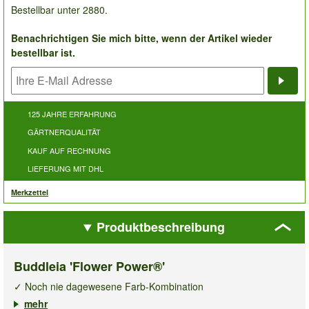
Bestellbar unter 2880.
Benachrichtigen Sie mich bitte, wenn der Artikel wieder
bestellbar ist.
Bena
125 JAHRE ERFAHRUNG
GÄRTNERQUALITÄT
KAUF AUF RECHNUNG
LIEFERUNG MIT DHL
Merkzettel
Produktbeschreibung
Buddleia 'Flower Power®'
✓ Noch nie dagewesene Farb-Kombination
✓ Blaue Knospen, die tieforange aufblühen
mehr