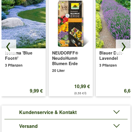
Isotoma 'Blue
NEUDORFF®
Blauer Duft-
Foot®'
NeudoHum®
Lavendel
Blumen Erde
3 Pflanzen
3 Pflanzen
20 Liter
10,99 €
9,99 €
6,6
(0,55 €/l)
Kundenservice & Kontakt
Versand