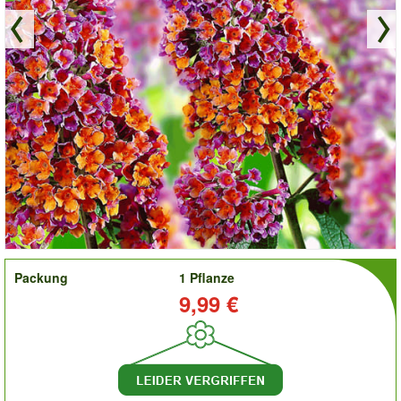
order
Packung
1 Pflanze
Preis:
9,99 €