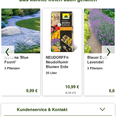
Isotoma 'Blue
NEUDORFF®
Blauer Duft-
Foot®'
NeudoHum®
Lavendel
Blumen Erde
3 Pflanzen
3 Pflanzen
20 Liter
10,99 €
9,99 €
6,6
(0,55 €/l)
Kundenservice & Kontakt