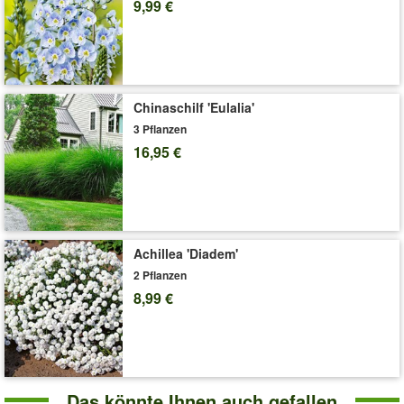
9,99 €
'Sumpf-Schwertlilie 'Versicolor''
Pflege-Tipps
Chinaschilf 'Eulalia'
3 Pflanzen
16,95 €
Achillea 'Diadem'
2 Pflanzen
8,99 €
Das könnte Ihnen auch gefallen