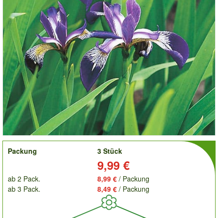
order
Packung
3 Stück
Preis:
9,99 €
ab 2 Pack.
8,99 €
/ Packung
ab 3 Pack.
8,49 €
/ Packung