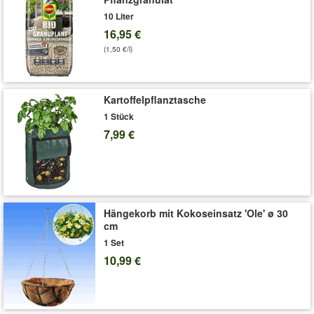
10 Liter
16,95 €
(1,50 €/l)
Kartoffelpflanztasche
1 Stück
7,99 €
Hängekorb mit Kokoseinsatz 'Ole' ø 30
cm
1 Set
10,99 €