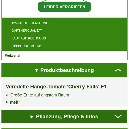
125 JAHRE ERFAHRUNG
GÄRTNERQUALITÄT
KAUF AUF RECHNUNG
LIEFERUNG MIT DHL
Merkzettel
Produktbeschreibung
Veredelte Hänge-Tomate 'Cherry Falls' F1
✓ Große Ernte auf engstem Raum
✓ Speziell für Hängeampeln & Balkonkästen
mehr
✓ Besonders süße & aromatische Tomaten
Pflanzung, Pflege & Infos
Große Ernte auf engstem Raum! Die buschig-kompakt
wachsende,
veredelte Hänge-Tomate Cherry Falls F1
ist eine
ganz spezielle Züchtung für Hängeampeln & Balkonkästen. Die