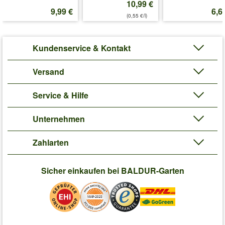
10,99 €
Krankheiten! (Lycopersicon esculentum)
9,99 €
6,6
(0,55 €/l)
Was ist veredelt?
Art.-Nr.:
6387
Kundenservice & Kontakt
Liefergröße:
Ballengröße: 2,8 x 4,9 cm
'Veredelte Hänge-Tomate 'Cherry Falls' F1'
Pflege-Tipps
Versand
Service & Hilfe
Unternehmen
Zahlarten
Sicher einkaufen bei BALDUR-Garten