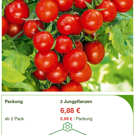
order
Packung
2 Jungpflanzen
Preis:
6,88 €
ab 2 Pack.
5,99 €
/ Packung