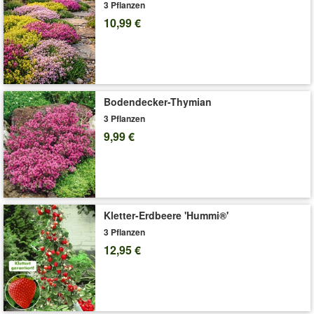
Ausgeizen und Aufbinden. Um der Pflanze mit den großen
3 Pflanzen
Früchten mehr Stabilität zu geben, muss sie gestützt werden.
10,99 €
(Lycopersicon esculentum)
Veredelte Gemüse-Pflanzen sorgen für TOP-Erträge, denn sie
wachsen kräftig, sind sehr robust & wenig anfällig für
Krankheiten! (Lycopersicon esculentum)
Bodendecker-Thymian
Was ist veredelt?
3 Pflanzen
Art.-Nr.:
9815
9,99 €
Liefergröße:
10,5 cm-Topf
'Veredelte Fleischtomate 'Rose Crush' F1'
Pflege-Tipps
Kletter-Erdbeere 'Hummi®'
3 Pflanzen
12,95 €