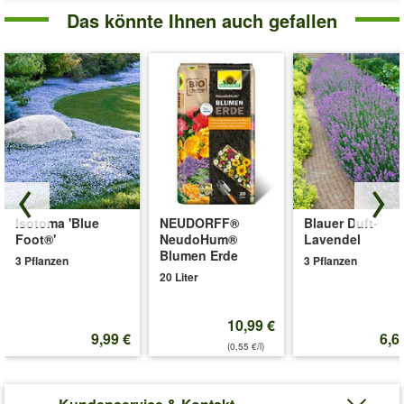
Das könnte Ihnen auch gefallen
Isotoma 'Blue
NEUDORFF®
Blauer Duft-
Foot®'
NeudoHum®
Lavendel
Blumen Erde
3 Pflanzen
3 Pflanzen
20 Liter
10,99 €
9,99 €
6,6
(0,55 €/l)