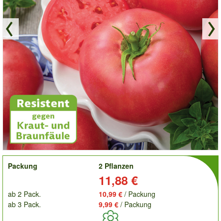
order
Packung
2 Pflanzen
Preis:
11,88 €
ab 2 Pack.
10,99 €
/ Packung
ab 3 Pack.
9,99 €
/ Packung