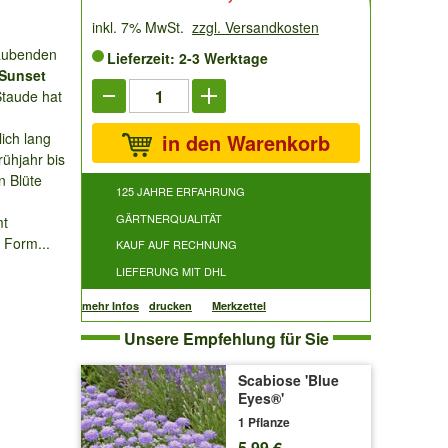
inkl. 7% MwSt.
zzgl. Versandkosten
raubenden
Lieferzeit: 2-3 Werktage
 Sunset
Staude hat
ich lang
in den Warenkorb
rühjahr bis
n Blüte
125 JAHRE ERFAHRUNG
GÄRTNERQUALITÄT
t
 Form...
KAUF AUF RECHNUNG
LIEFERUNG MIT DHL
mehr Infos
drucken
Merkzettel
Unsere Empfehlung für Sie
Scabiose 'Blue
Eyes®'
1 Pflanze
5,99 €