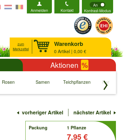
An
Anmelden
Kontakt
Kontrast-Modus
Warenkorb
zum
Merkzettel
0
Artikel | 0,00 €
Aktionen
%
Rosen
Samen
Teichpflanzen
Raritäten
S
↓
↓
↓
↓
vorheriger Artikel
nächster Artikel
order
Packung
1 Pflanze
Preis:
7,95 €