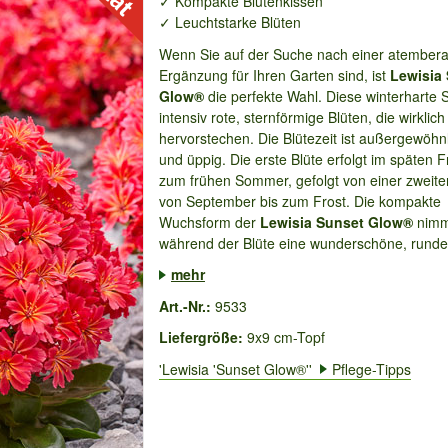
✓ Kompakte Blütenkissen
✓ Leuchtstarke Blüten
Wenn Sie auf der Suche nach einer atembe
Ergänzung für Ihren Garten sind, ist
Lewisia
Glow®
die perfekte Wahl. Diese winterharte 
intensiv rote, sternförmige Blüten, die wirklich
hervorstechen. Die Blütezeit ist außergewöhnl
und üppig. Die erste Blüte erfolgt im späten F
zum frühen Sommer, gefolgt von einer zweite
von September bis zum Frost. Die kompakte
Wuchsform der
Lewisia Sunset Glow®
nimm
während der Blüte eine wunderschöne, runde
mehr
Art.-Nr.:
9533
Liefergröße:
9x9 cm-Topf
'Lewisia 'Sunset Glow®''
Pflege-Tipps