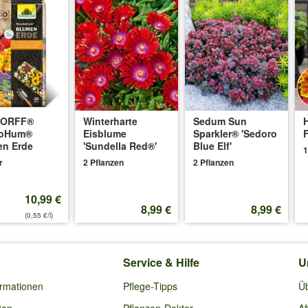
DORFF®
Winterharte
Sedum Sun
oHum®
Eisblume
Sparkler® 'Sedoro
en Erde
'Sundella Red®'
Blue Elf'
1
r
2 Pflanzen
2 Pflanzen
10,99 €
8,99 €
8,99 €
(0,55 €/l)
Service & Hilfe
U
ormationen
Pflege-Tipps
Ü
ten
Pflanzen-Doktor
Af