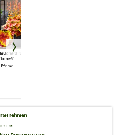
Heuchera 'Eternal
Freiland-
Achillea 'Short
Flame®'
Hortensie
Red®'
'Magical® Edgy
 Pflanze
2 Pflanzen
Green'
1 Pflanze
9,95 €
14,95 €
7,45 €
nternehmen
ber uns
filiate Partnerprogramm