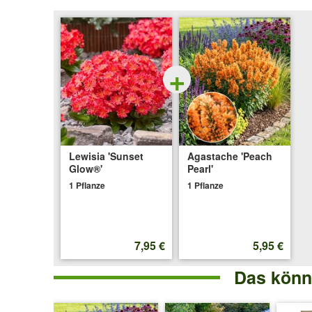
+
Lewisia 'Sunset
Agastache 'Peach
Glow®'
Pearl'
1 Pflanze
1 Pflanze
7,95 €
5,95 €
Das könnt