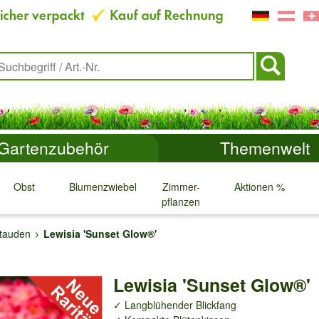
Gartenzubehör
Themenwelt
Obst
Blumenzwiebeln
Zimmer-
Aktionen %
pflanzen
↓
↓
↓
↓
stauden
Lewisia 'Sunset Glow®'
Lewisia 'Sunset Glow®'
✓ Langblühender Blickfang