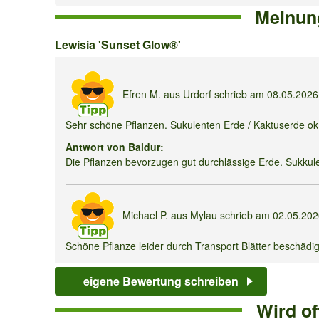
Meinun
Lewisia
Lewisia 'Sunset Glow®'
'Sunset
Glow®'
Efren M.
aus Urdorf schrieb am
08.05.202
Sehr schöne Pflanzen. Sukulenten Erde / Kaktuserde o
Antwort von Baldur:
Die Pflanzen bevorzugen gut durchlässige Erde. Sukkule
Michael P.
aus Mylau schrieb am
02.05.20
Schöne Pflanze leider durch Transport Blätter beschäd
eigene Bewertung schreiben
Wird o