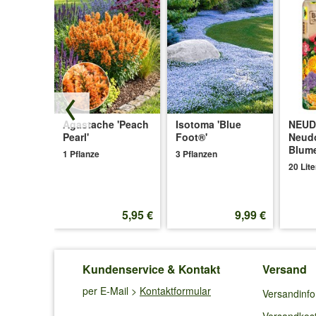
ge
Agastache 'Peach
Isotoma 'Blue
NEU
arble®'
Pearl'
Foot®'
Neud
Blum
1 Pflanze
3 Pflanzen
20 Lite
6,99 €
5,95 €
9,99 €
Kundenservice & Kontakt
Versand
per E-Mail >
Kontaktformular
Versandinf
Versandkos