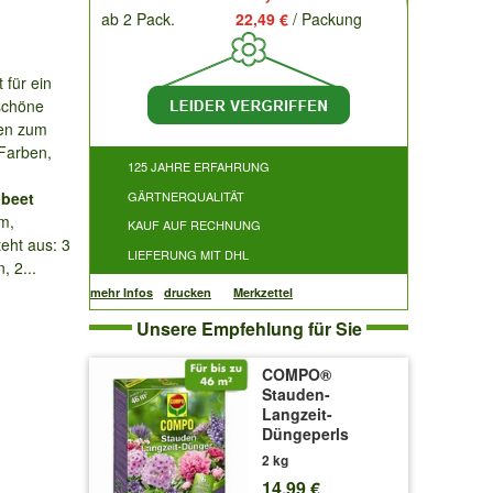
ab 2 Pack.
22,49 €
/ Packung
n
 für ein
schöne
hen zum
Farben,
125 JAHRE ERFAHRUNG
beet
GÄRTNERQUALITÄT
m,
KAUF AUF RECHNUNG
teht aus: 3
LIEFERUNG MIT DHL
, 2...
mehr Infos
drucken
Merkzettel
Unsere Empfehlung für Sie
COMPO®
Stauden-
Langzeit-
Düngeperls
2 kg
14,99 €