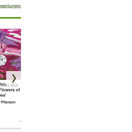
bewertungen
Phlox-Mix
Bodendecker-
Winterhartes
Flowers of the
Thymian
Sternmoos
ea'
3 Pflanzen
3 Pflanzen
 Pflanzen
11,99 €
9,99 €
9,99 €