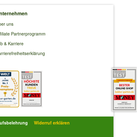
nternehmen
ber uns
filiate Partnerprogramm
b & Karriere
rrierefreiheitserklärung
rufsbelehrung
Widerruf erklären