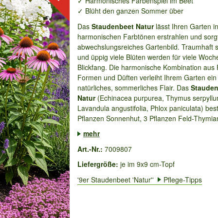
✓ Harmonisches Farbenspiel im Beet
✓ Blüht den ganzen Sommer über
Das
Staudenbeet Natur
lässt Ihren Garten i
harmonischen Farbtönen erstrahlen und sorgt
abwechslungsreiches Gartenbild. Traumhaft 
und üppig viele Blüten werden für viele Woc
Blickfang. Die harmonische Kombination aus 
Formen und Düften verleiht Ihrem Garten ein
natürliches, sommerliches Flair. Das
Stauden
Natur
(Echinacea purpurea, Thymus serpyllu
Lavandula angustifolia, Phlox paniculata) bes
Pflanzen Sonnenhut, 3 Pflanzen Feld-Thymian
mehr
Art.-Nr.:
7009807
Liefergröße:
je im 9x9 cm-Topf
'9er Staudenbeet 'Natur''
Pflege-Tipps