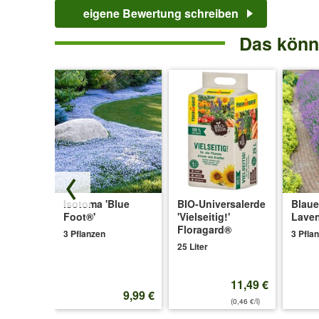
Gartentraum geworden. Es summt und brummt.
eigene Bewertung schreiben
Das könnt
Isotoma 'Blue
BIO-Universalerde
Blaue
ce®'
Foot®'
'Vielseitig!'
Lave
Floragard®
3 Pflanzen
3 Pfla
25 Liter
11,49 €
11,99 €
9,99 €
(0,46 €/l)