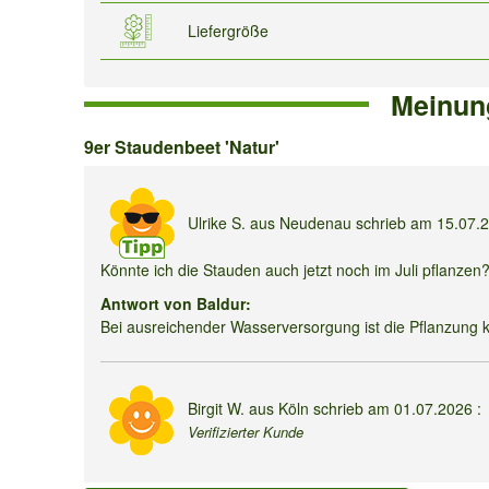
Liefergröße
Meinun
9er
9er Staudenbeet 'Natur'
Staudenbeet
'Natur'
Ulrike S.
aus Neudenau schrieb am
15.07.
Könnte ich die Stauden auch jetzt noch im Juli pflanzen
Antwort von Baldur:
Bei ausreichender Wasserversorgung ist die Pflanzung 
Birgit W.
aus Köln schrieb am
01.07.2026
:
Verifizierter Kunde
Die Pflanzen kamen einwandfrei aufwendig verpackt an. I