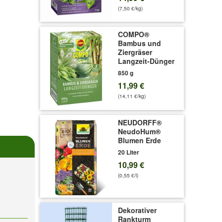
(7,50 €/kg)
COMPO®
Bambus und
Ziergräser
Langzeit-Dünger
850 g
11,99 €
(14,11 €/kg)
NEUDORFF®
NeudoHum®
Blumen Erde
20 Liter
10,99 €
(0,55 €/l)
Dekorativer
Rankturm