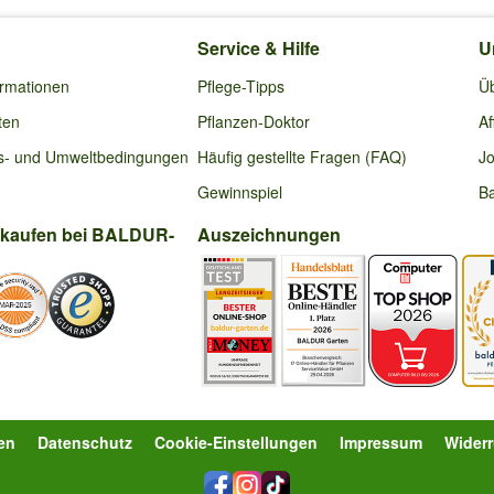
Service & Hilfe
U
ormationen
Pflege-Tipps
Ü
ten
Pflanzen-Doktor
Af
s- und Umweltbedingungen
Häufig gestellte Fragen (FAQ)
Jo
Gewinnspiel
Ba
nkaufen bei BALDUR-
Auszeichnungen
en
Datenschutz
Cookie-Einstellungen
Impressum
Wider