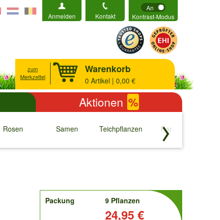
An
Anmelden
Kontakt
Kontrast-Modus
Warenkorb
zum
Merkzettel
0
Artikel | 0,00 €
Aktionen
%
Rosen
Samen
Teichpflanzen
Raritäten
S
↓
↓
↓
↓
order
Packung
9 Pflanzen
Preis:
24,95 €