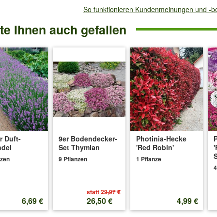
So funktionieren Kundenmeinungen und -
e Ihnen auch gefallen
r Duft-
9er Bodendecker-
Photinia-Hecke
ndel
Set Thymian
'Red Robin'
'
S
nzen
9 Pflanzen
1 Pflanze
4
statt
29,97 €
6,69 €
26,50 €
4,99 €