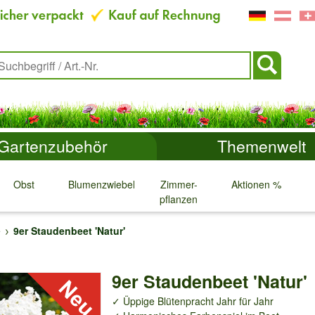
Gartenzubehör
Themenwelt
Obst
Blumenzwiebeln
Zimmer-
Aktionen %
pflanzen
↓
↓
↓
↓
e
9er Staudenbeet 'Natur'
9er Staudenbeet 'Natur'
✓ Üppige Blütenpracht Jahr für Jahr