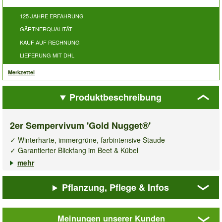
125 JAHRE ERFAHRUNG
GÄRTNERQUALITÄT
KAUF AUF RECHNUNG
LIEFERUNG MIT DHL
Merkzettel
Produktbeschreibung
2er Sempervivum 'Gold Nugget®'
✓ Winterharte, immergrüne, farbintensive Staude
✓ Garantierter Blickfang im Beet & Kübel
✓ Pflegeleicht & trockenheitsverträglich
mehr
✓ Empfehlung 6-9 Pflanzen pro m²
Pflanzung, Pflege & Infos
Ein bekannter Züchter aus Amerika hat die wunderschöne
Neuzüchtung
Sempervivum Gold Nugget®
auf den Markt
gebracht! Die goldgelbe, mit orangeroten Flammen versehene,
Meinungen unserer Kunden
winterharte Staude gehört zu den Sukkulenten und ist ein