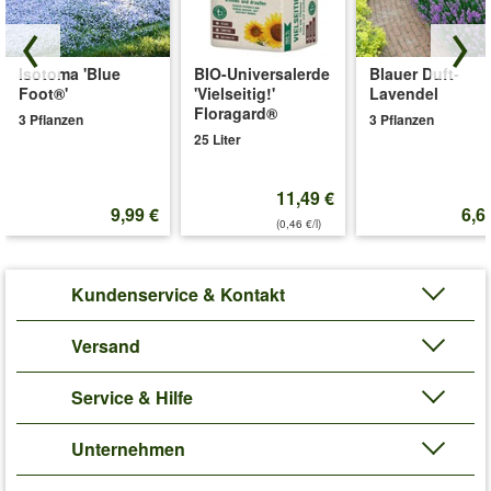
Isotoma 'Blue
BIO-Universalerde
Blauer Duft-
Foot®'
'Vielseitig!'
Lavendel
Floragard®
3 Pflanzen
3 Pflanzen
25 Liter
11,49 €
9,99 €
6,6
(0,46 €/l)
Kundenservice & Kontakt
Versand
Service & Hilfe
Unternehmen