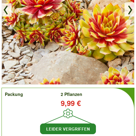
order
Packung
2 Pflanzen
Preis:
9,99 €