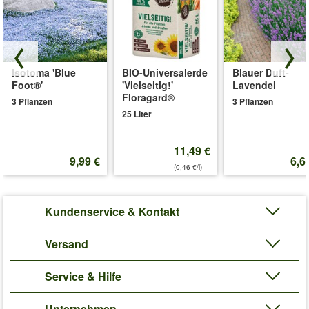
Isotoma 'Blue
BIO-Universalerde
Blauer Duft-
Foot®'
'Vielseitig!'
Lavendel
Floragard®
3 Pflanzen
3 Pflanzen
25 Liter
11,49 €
9,99 €
6,6
(0,46 €/l)
Kundenservice & Kontakt
Versand
Service & Hilfe
Unternehmen