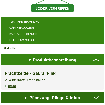
125 JAHRE ERFAHRUNG
GÄRTNERQUALITÄT
KAUF AUF RECHNUNG
LIEFERUNG MIT DHL
Merkzettel
Produktbeschreibung
Prachtkerze - Gaura 'Pink'
✓ Winterharte Trendstaude
✓ Blüten in Schmetterlingsoptik
mehr
✓ Absolut pflegeleicht
Pflanzung, Pflege & Infos
Wenn der Wind die auffälligen, blütenbesetzten Rispen
der
Prachtkerze – Gaura "Pink"
in Schwingung bringt, entsteht