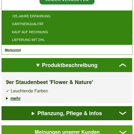
125 JAHRE ERFAHRUNG
GÄRTNERQUALITÄT
KAUF AUF RECHNUNG
LIEFERUNG MIT DHL
Merkzettel
Produktbeschreibung
9er Staudenbeet 'Flower & Nature'
✓ Leuchtende Farben
✓ Ausgewogene Wuchshöhen & Blütezeiten
mehr
✓ Monatelanges Blütenmeer im Garten
Pflanzung, Pflege & Infos
Das
Staudenbeet Flower & Nature
bietet Ihnen ein
Blütenmeer, das das ganze Gartenjahr über begeistert! Das
Beet betört mit einer harmonischen Mischung aus zierlichen
Meinungen unserer Kunden
Bodendeckern, filigranen Blütenwolken und attraktivem