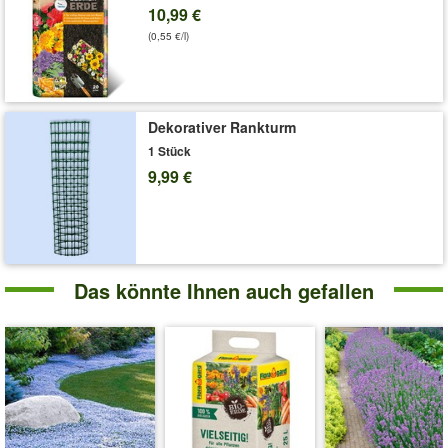
10,99 €
Liefergröße:
je im 9x9 cm-Topf
(0,55 €/l)
'9er Staudenbeet 'Flower & Nature''
Pflege-Tipps
Dekorativer Rankturm
1 Stück
9,99 €
Das könnte Ihnen auch gefallen