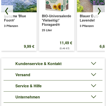
Isotoma 'Blue
BIO-Universalerde
Blauer Duft-
Foot®'
'Vielseitig!'
Lavendel
Floragard®
3 Pflanzen
3 Pflanzen
25 Liter
11,49 €
9,99 €
6,6
(0,46 €/l)
Kundenservice & Kontakt
Versand
Service & Hilfe
Unternehmen