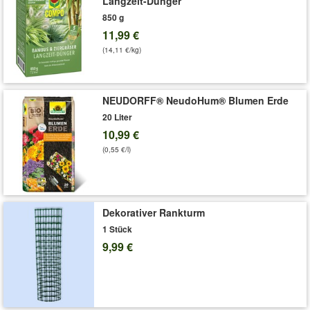
Langzeit-Dünger
winterharten, mehrjährigen Polsterstauden werden 15 cm hoch
850 g
& lieben einen sonnigen bis halbschattigen Standort.
11,99 €
(Delosperma congesta)
(14,11 €/kg)
Lieferung ohne Dekotopf.
Art.-Nr.:
7003629
NEUDORFF® NeudoHum® Blumen Erde
Liefergröße:
9x9 cm-Topf
20 Liter
'Winterharte Eisblumen 'Wheels of Wonder®' 4er Farbmix'
10,99 €
Pflege-Tipps
(0,55 €/l)
Dekorativer Rankturm
1 Stück
9,99 €