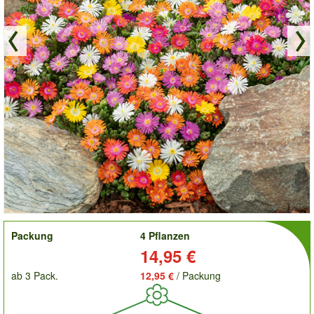
order
Packung
4 Pflanzen
Preis:
14,95 €
ab 3 Pack.
12,95 €
/ Packung