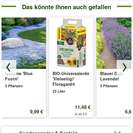
Das könnte Ihnen auch gefallen
Isotoma 'Blue
BIO-Universalerde
Blauer Duft-
Foot®'
'Vielseitig!'
Lavendel
Floragard®
3 Pflanzen
3 Pflanzen
25 Liter
11,49 €
9,99 €
6,6
(0,46 €/l)