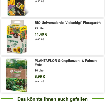
(0,55 €/l)
Allgemeiner Hinweis:
Dünger bitte vorsichtig verwenden. Bitte
lesen Sie die Verpackungsbeschreibung und beachten Sie die
richtige Aufwandsmenge. Beachten Sie auch die Warnhinweise
und Symbole. Bei Fragen zum Produkt wenden Sie sich bitte
direkt an den Hersteller.
BIO-Universalerde 'Vielseitig!' Floragard®
25 Liter
Hinweise zur Verwendung: siehe Sicherheitsdatenblatt
11,49 €
Art.-Nr.:
962
(0,46 €/l)
Liefergröße:
2 kg
PLANTAFLOR Grünpflanzen- & Palmen-
Erde
10 Liter
8,99 €
(0,90 €/l)
Das könnte Ihnen auch gefallen