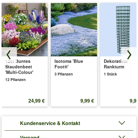
12er Buntes
Isotoma 'Blue
Dekorativer
Staudenbeet
Foot®'
Rankturm
'Multi-Colour'
3 Pflanzen
1 Stück
12 Pflanzen
24,99 €
9,99 €
9,9
Kundenservice & Kontakt
Versand