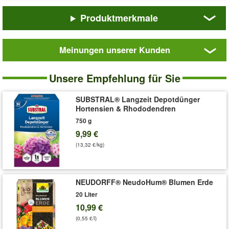
✓ Mit allen wichtigen Haupt- & Spurennährstoffen
Produktmerkmale
Der
Hauert Beeren- und Obstdünger
ist ein organisch-
mineralischer Langzeitdünger mit kulturbezogenem
Nährstoffverhältnis. Der Dünger ist für Erdbeeren und andere
Meinungen unserer Kunden
Beerenobstarten wie z.B. Himbeeren, Brombeeren, Stachel- und
Johannisbeeren geeignet, aber auch für Kern- und Steinobst
Hauert
Beeren-
und Weinreben. Das Sphero-Granulat sorgt mit seiner 3-fach
Unsere Empfehlung für Sie
und
Wirkung für gesunde Früchte.
Hauert Beeren- und
Obstdünger
Obstdünger
ist granuliert, dadurch gut streufähig. Der
SUBSTRAL® Langzeit Depotdünger
Langzeitdünger versorgt die Pflanzen mit allen wichtigen Haupt-
Hortensien & Rhododendren
und Spurennährstoffen. Bitte beachten Sie die Angaben und
750 g
Gebrauchsanweisungen des Herstellers auf der Verpackung.
9,99 €
Eigenschaften:
Gesunde Früchte, hoher Fruchtertrag,
(13,32 €/kg)
optimale Nährstoffversorgung, Bodenverbesserung, organisch-
mineralisch, ohne tierische Rohstoffe, Langzeitwirkung,
Startwirkung, garantiert staubfreies Granulat, gut streufähig.
NEUDORFF® NeudoHum® Blumen Erde
Aufwandmenge:
80 -100 g / m², nach der Ernte. 20-40 g / m²,
20 Liter
im zeitigen Frühjahr.
10,99 €
Düngemitteltyp:
Organisch-mineralischer NPK-Dünger mit
(0,55 €/l)
Magnesium 9 + 3 + 10 (+3 ) Produktion ohne tierische