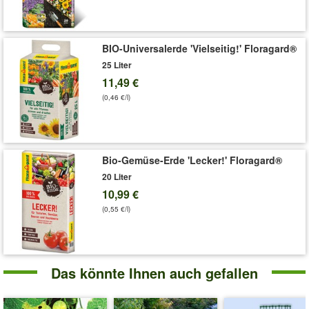
Rohstoffe!
Allgemeiner Hinweis:
Dünger bitte vorsichtig verwenden. Bitte
lesen Sie die Verpackungsbeschreibung und beachten Sie die
BIO-Universalerde 'Vielseitig!' Floragard®
richtige Aufwandsmenge. Beachten Sie auch die Warnhinweise
25 Liter
und Symbole. Bei Fragen zum Produkt wenden Sie sich bitte
11,49 €
direkt an den Hersteller.
(0,46 €/l)
Hinweise zur Verwendung: siehe Sicherheitsdatenblatt
"
Art.-Nr.:
3507
Bio-Gemüse-Erde 'Lecker!' Floragard®
Liefergröße:
1 kg
20 Liter
10,99 €
(0,55 €/l)
Das könnte Ihnen auch gefallen