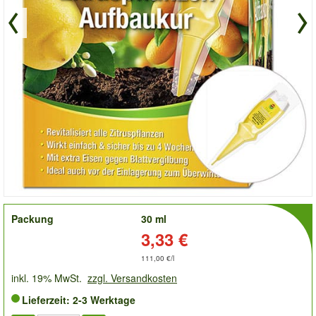
order
Packung
30 ml
Preis:
3,33 €
111,00 €/l
inkl. 19% MwSt.
zzgl. Versandkosten
Lieferzeit: 2-3 Werktage