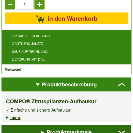
in den Warenkorb
125 JAHRE ERFAHRUNG
GÄRTNERQUALITÄT
KAUF AUF RECHNUNG
LIEFERUNG MIT DHL
Merkzettel
Produktbeschreibung
COMPO® Zitruspflanzen-Aufbaukur
✓ Einfache und sichere Aufbaukur
✓ Extra Eisen gegen Blattvergilbung
mehr
✓ Wirkt bis zu 4 Wochen
Produktmerkmale
COMPO® Zitruspflanzen-Aufbaukur
ist eine einfache und