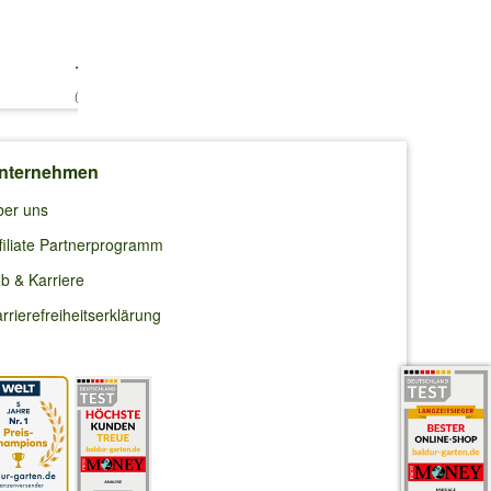
 gar
10,99 €
11,95 €
1,99 €
(0,61 €/l)
nternehmen
ber uns
filiate Partnerprogramm
b & Karriere
rrierefreiheitserklärung
m