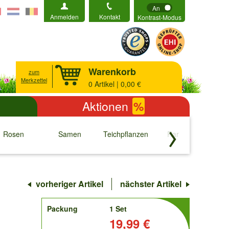
An
Anmelden
Kontakt
Kontrast-Modus
Warenkorb
zum
Merkzettel
0
Artikel | 0,00 €
Aktionen
%
Rosen
Samen
Teichpflanzen
Raritäten
S
↓
↓
↓
↓
vorheriger Artikel
nächster Artikel
order
Packung
1 Set
Preis:
19,99 €