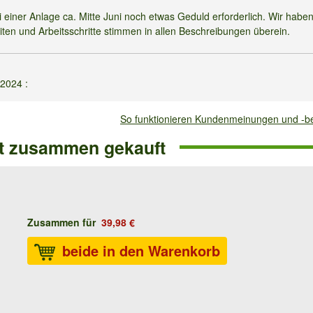
ei einer Anlage ca. Mitte Juni noch etwas Geduld erforderlich. Wir haben
ten und Arbeitsschritte stimmen in allen Beschreibungen überein.
.2024
:
So funktionieren Kundenmeinungen und -
eerntet, dann von unten gefoult. Also kein Erfolserlebniss.. schade
ft zusammen gekauft
 zum Absterben der Kultur.
05.2024
:
Zusammen für
39,98 €
beide in den Warenkorb
efreut und konnte nur 2 sammeln. Habe die Anleitung sorgfältig gelesen 
 für 2 Champignons ganz schön teuer.