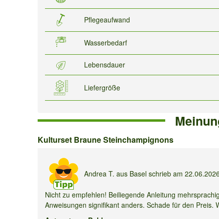
Pflegeaufwand
Wasserbedarf
Lebensdauer
Liefergröße
Meinun
Kulturset
Kulturset Braune Steinchampignons
Braune
Steinchampignons
Andrea T.
aus Basel schrieb am
22.06.202
Nicht zu empfehlen! Beiliegende Anleitung mehrsprachig -
Anweisungen signifikant anders. Schade für den Preis. W