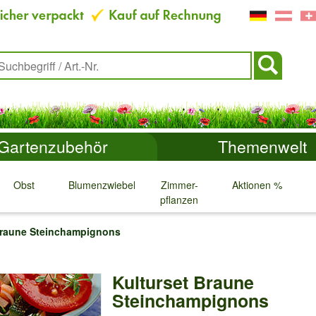
Gartenzubehör
Themenwelt
Obst
Blumenzwiebeln
Zimmer-
Aktionen %
pflanzen
↓
↓
↓
↓
Braune Steinchampignons
Kulturset Braune
Steinchampignons