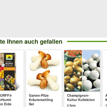
am
14.03.2024
:
en. Trotz sorgfältiger Behandlung und genau nach Ableitung behandelt 
°C ca. 8 Tage um durchzuwachsen. Da Sie die Kultur erst erhalten ha
e Ihnen auch gefallen
Zeit. Ggf. die Raumtemperatur lt. Anleitung anpassen.
023
:
tratgewichtes. Die Ernte erfolgt in mehreren Wellen, über einen Zeitra
chen sind normal.
DORFF®
Garten-Pilze
Champignon-
oHum®
Kräuterseitling
Kultur Kollektion
en Erde
Set
2 Sets
1
3
: