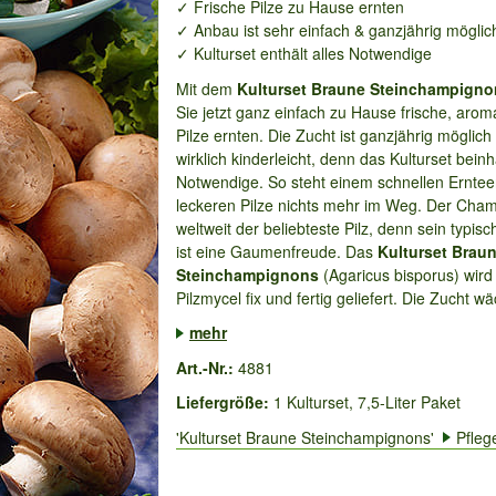
✓ Frische Pilze zu Hause ernten
✓ Anbau ist sehr einfach & ganzjährig möglic
✓ Kulturset enthält alles Notwendige
Mit dem
Kulturset Braune Steinchampigno
Sie jetzt ganz einfach zu Hause frische, arom
Pilze ernten. Die Zucht ist ganzjährig möglich
wirklich kinderleicht, denn das Kulturset beinha
Notwendige. So steht einem schnellen Ernteer
leckeren Pilze nichts mehr im Weg. Der Cham
weltweit der beliebteste Pilz, denn sein typi
ist eine Gaumenfreude. Das
Kulturset Brau
Steinchampignons
(Agaricus bisporus) wird
Pilzmycel fix und fertig geliefert. Die Zucht wä
mehr
Art.-Nr.:
4881
Liefergröße:
1 Kulturset, 7,5-Liter Paket
'Kulturset Braune Steinchampignons'
Pfleg