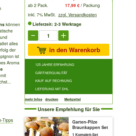
ab 2 Pack.
17,99 €
/ Packung
h
inkl. 7% MwSt.
zzgl. Versandkosten
Lieferzeit: 2-3 Werktage
ns
können
atische
 und
ltet alles
in den Warenkorb
folg der
pignon ist
sches Aroma
125 JAHRE ERFAHRUNG
ne
GÄRTNERQUALITÄT
 mit
KAUF AUF RECHNUNG
chst...
LIEFERUNG MIT DHL
mehr Infos
drucken
Merkzettel
Unsere Empfehlung für Sie
e-Tipps
Garten-Pilze
Braunkappen Set
1 Komplett-Set