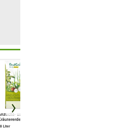
wächst
ben,
um von
Anzucht- und
PotatoPot®
Kamille
Kräutererde
1 Stück
1 Portion Samen
8 Liter