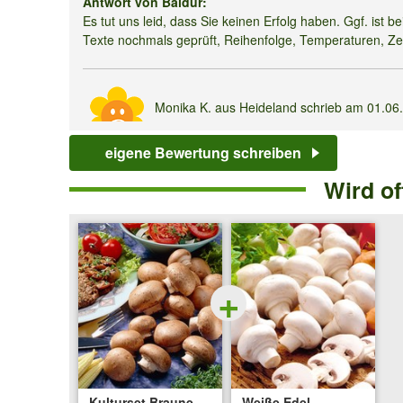
Antwort von Baldur:
Es tut uns leid, dass Sie keinen Erfolg haben. Ggf. ist b
Texte nochmals geprüft, Reihenfolge, Temperaturen, Zei
Monika K.
aus Heideland schrieb am
01.06
Verifizierter Kunde
eigene Bewertung schreiben
Gekauft aber Eider ein kurzes Vergnügen. Nur 10 Pilze g
Wird o
Antwort von Baldur:
Wichtig ist eine ausgeglichene Feuchtigkeit, zuviel führt
Mariana S.
aus Osnabrück schrieb am
30.
+
Verifizierter Kunde
Bin leider enttäuscht. Habe mich so auf frische Pilze g
befolg. Neue Pilze sind nicht gewachsen. Finde 14,99€
Kulturset Braune
Weiße Edel-