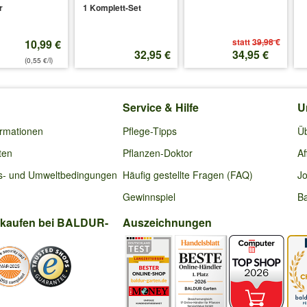
r
1 Komplett-Set
ch bald 15 Tagen ist es ein bisschen am Rand schimmelig, mittig noch
al ab.
statt
39,98 €
10,99 €
32,95 €
34,95 €
(0,55 €/l)
022
:
Service & Hilfe
U
ormationen
Pflege-Tipps
Ü
ten
Pflanzen-Doktor
Af
in dem gelieferten Kulturkasten bleiben.
s- und Umweltbedingungen
Häufig gestellte Fragen (FAQ)
Jo
Gewinnspiel
Ba
2022
:
nkaufen bei BALDUR-
Auszeichnungen
 erste Ernte wurde bereits verspeist, waren sehr lecker. War ziemlich
 der Kopf einen Durchmesser von 1cm bei der Ernte zwischen 3 und 5 c